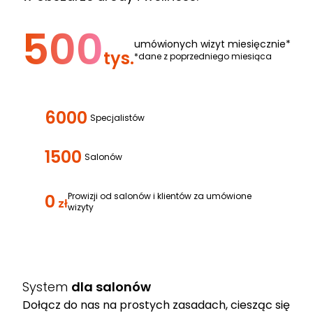
500
umówionych wizyt miesięcznie*
tys.
*dane z poprzedniego miesiąca
6000
Specjalistów
1500
Salonów
0
Prowizji od salonów i klientów za umówione
zł
wizyty
System
dla salonów
Dołącz do nas na prostych zasadach, ciesząc się