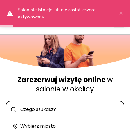
Logowanie dla obsługi salonów: przejdź do
Dla Salonu
a następnie
wybierz
Zaloguj się
Salon nie istnieje lub nie został jeszcze 
×
aktywowany
MENU
Zarezerwuj wizytę online
w
salonie w okolicy