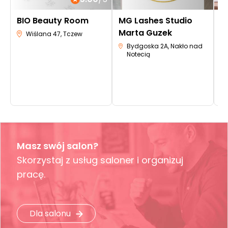
BIO Beauty Room
MG Lashes Studio
S
Marta Guzek
M
Wiślana 47, Tczew
M
Bydgoska 2A, Nakło nad
Notecią
Masz swój salon?
Skorzystaj z usług saloner i organizuj
pracę.
Dla salonu