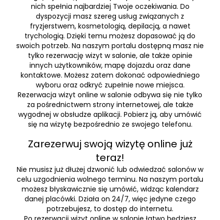
nich spełnia najbardziej Twoje oczekiwania. Do
dyspozycji masz szereg usług związanych z
fryzjerstwem, kosmetologią, depilacją, a nawet
trychologią. Dzięki temu możesz dopasować ją do
swoich potrzeb. Na naszym portalu dostępną masz nie
tylko rezerwację wizyt w salonie, ale także opinie
innych użytkowników, mapę dojazdu oraz dane
kontaktowe. Możesz zatem dokonać odpowiedniego
wyboru oraz odkryć zupełnie nowe miejsca.
Rezerwacja wizyt online w salonie odbywa się nie tylko
za pośrednictwem strony internetowej, ale także
wygodnej w obsłudze aplikacji. Pobierz ją, aby umówić
się na wizytę bezpośrednio ze swojego telefonu.
Zarezerwuj swoją wizytę online już
teraz!
Nie musisz już dłużej dzwonić lub odwiedzać salonów w
celu uzgodnienia wolnego terminu. Na naszym portalu
możesz błyskawicznie się umówić, widząc kalendarz
danej placówki. Działa on 24/7, więc jedyne czego
potrzebujesz, to dostęp do internetu.
Po rezerwacji wizyt online w salonie łatwo będziesz