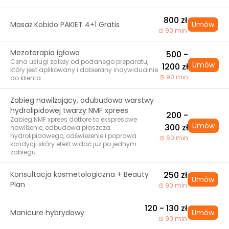
800 zł
Masaż Kobido PAKIET 4+1 Gratis
Umów
90 min
Mezoterapia igłowa
500 -
Cena usługi zależy od podanego preparatu,
Umów
1200 zł
który jest aplikowany i dobierany indywidualnie
90 min
do klienta.
Zabieg nawilżający, odubudowa warstwy
hydrolipidowej twarzy NMF xprees
200 -
Zabieg NMF xprees dottore to ekspresowe
Umów
300 zł
nawilżenie, odbudowa płaszcza
hydrolipidowego, odświeżenie i poprawa
60 min
kondycji skóry efekt widać już po jednym
zabiegu.
Konsultacja kosmetologiczna + Beauty
250 zł
Umów
Plan
90 min
120 - 130 zł
Manicure hybrydowy
Umów
90 min