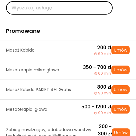
Promowane
200 zł
Masaż Kobido
Umów
60 min
350 - 700 zł
Mezoterapia mikroigłowa
Umów
60 min
800 zł
Masaż Kobido PAKIET 4+1 Gratis
Umów
90 min
500 - 1200 zł
Mezoterapia igłowa
Umów
90 min
200 -
Zabieg nawilżający, odubudowa warstwy
Umów
300 zł
hydrolipidowej twarzy NMF xprees