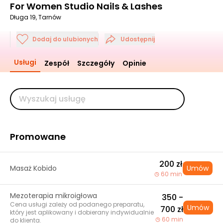
For Women Studio Nails & Lashes
Długa 19, Tarnów
Dodaj do ulubionych
Udostępnij
Usługi
Zespół
Szczegóły
Opinie
Promowane
200 zł
Masaż Kobido
Umów
60 min
Mezoterapia mikroigłowa
350 -
Cena usługi zależy od podanego preparatu,
Umów
700 zł
który jest aplikowany i dobierany indywidualnie
60 min
do klienta.