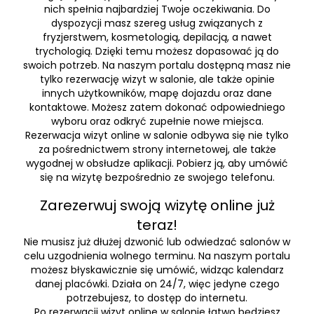
nich spełnia najbardziej Twoje oczekiwania. Do
dyspozycji masz szereg usług związanych z
fryzjerstwem, kosmetologią, depilacją, a nawet
trychologią. Dzięki temu możesz dopasować ją do
swoich potrzeb. Na naszym portalu dostępną masz nie
tylko rezerwację wizyt w salonie, ale także opinie
innych użytkowników, mapę dojazdu oraz dane
kontaktowe. Możesz zatem dokonać odpowiedniego
wyboru oraz odkryć zupełnie nowe miejsca.
Rezerwacja wizyt online w salonie odbywa się nie tylko
za pośrednictwem strony internetowej, ale także
wygodnej w obsłudze aplikacji. Pobierz ją, aby umówić
się na wizytę bezpośrednio ze swojego telefonu.
Zarezerwuj swoją wizytę online już
teraz!
Nie musisz już dłużej dzwonić lub odwiedzać salonów w
celu uzgodnienia wolnego terminu. Na naszym portalu
możesz błyskawicznie się umówić, widząc kalendarz
danej placówki. Działa on 24/7, więc jedyne czego
potrzebujesz, to dostęp do internetu.
Po rezerwacji wizyt online w salonie łatwo będziesz