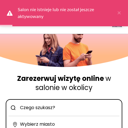
Logowanie dla obsługi salonów: przejdź do
Dla Salonu
a następnie
wybierz
Zaloguj się
Salon nie istnieje lub nie został jeszcze 
×
aktywowany
MENU
Zarezerwuj wizytę online
w
salonie w okolicy