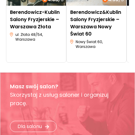
Berendowicz-Kublin
Berendowicz&Kublin
M
Salony Fryzjerskie –
Salony Fryzjerskie –
Warszawa Złota
Warszawa Nowy
Świat 60
ul. Złota 48/54,
Warszawa
Nowy Świat 60,
Warszawa
Masz swój salon?
Skorzystaj z usług saloner i organizuj
pracę.
Dla salonu