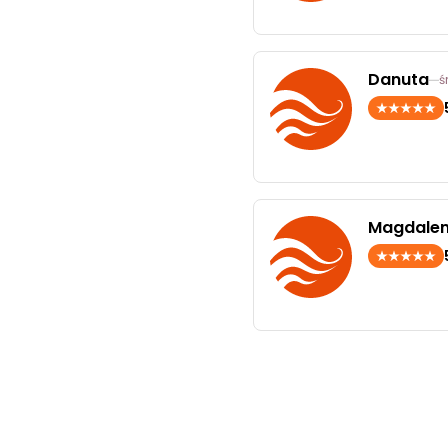
Danuta
ś
Magdale