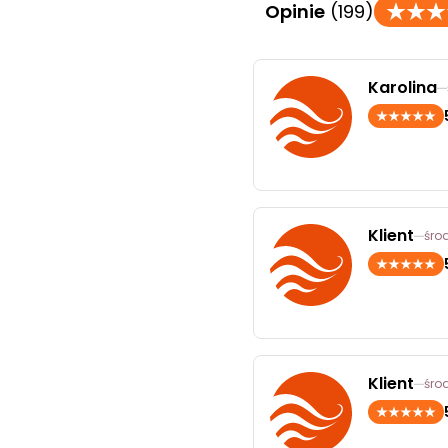
Opinie
(199)
Karolina
Klient
środ
Klient
środ