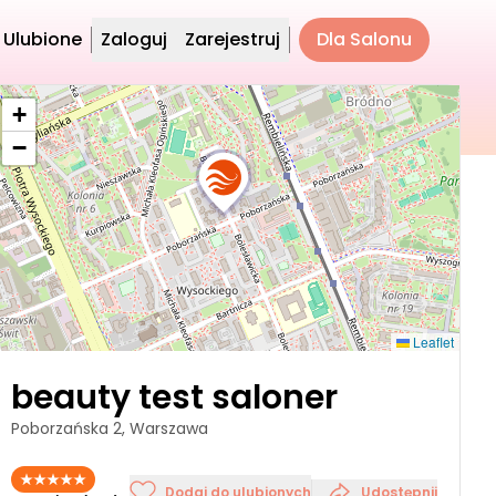
Ulubione
Zaloguj
Zarejestruj
Dla Salonu
+
−
Leaflet
beauty test saloner
Poborzańska 2, Warszawa
Dodaj do ulubionych
Udostępnij