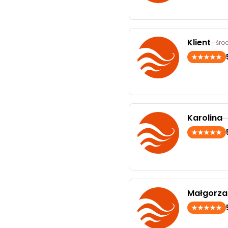
Klient
środ
Karolina
Małgorza