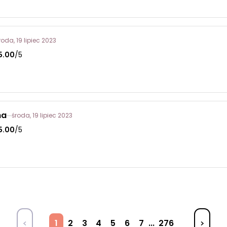
roda, 19 lipiec 2023
5.00
/5
na
środa, 19 lipiec 2023
5.00
/5
1
2
3
4
5
6
7
...
276