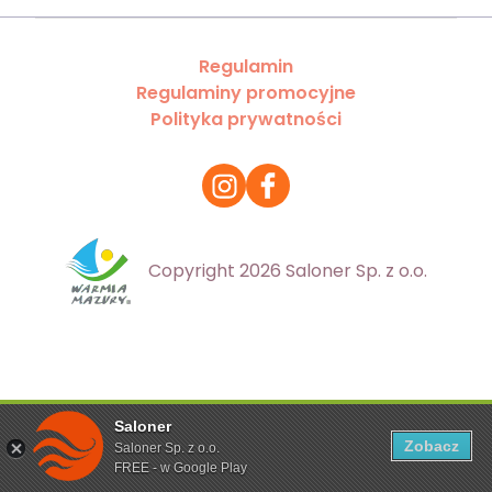
Regulamin
Regulaminy promocyjne
Polityka prywatności
Copyright 2026 Saloner Sp. z o.o.
Saloner
Ta strona korzysta z plików cookies. Aby dowiedzieć się
Zobacz
Saloner Sp. z o.o.
więcej zapoznaj się z
polityką prywatności
FREE - w Google Play