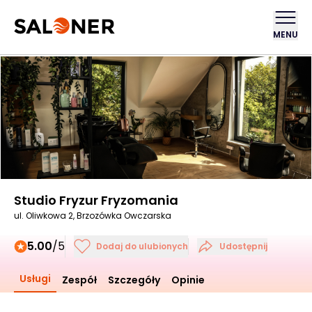
MENU
Studio Fryzur Fryzomania
ul. Oliwkowa 2, Brzozówka Owczarska
5.00
/5
Dodaj do ulubionych
Udostępnij
Usługi
Zespół
Szczegóły
Opinie