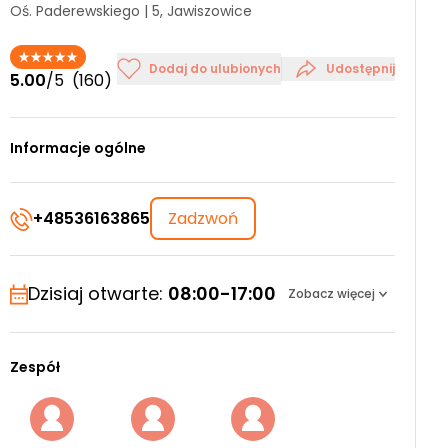
Oś. Paderewskiego | 5, Jawiszowice
Dodaj do ulubionych
Udostępnij
5.00
/5
(160)
Informacje ogólne
+48536163865
Zadzwoń
Dzisiaj otwarte:
08:00-17:00
Zobacz więcej
Zespół