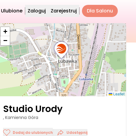
Ulubione
Zaloguj
Zarejestruj
Dla Salonu
+
−
Leaflet
Studio Urody
, Kamienna Góra
Dodaj do ulubionych
Udostępnij