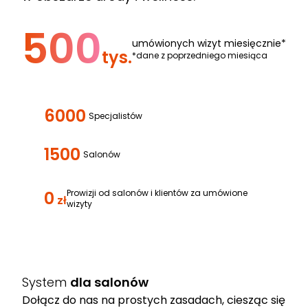
500
umówionych wizyt miesięcznie*
tys.
*dane z poprzedniego miesiąca
6000
Specjalistów
1500
Salonów
0
Prowizji od salonów i klientów za umówione
zł
wizyty
System
dla salonów
Dołącz do nas na prostych zasadach, ciesząc się