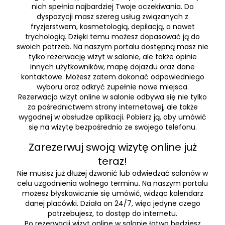
nich spełnia najbardziej Twoje oczekiwania. Do
dyspozycji masz szereg usług związanych z
fryzjerstwem, kosmetologią, depilacją, a nawet
trychologią. Dzięki temu możesz dopasować ją do
swoich potrzeb. Na naszym portalu dostępną masz nie
tylko rezerwację wizyt w salonie, ale także opinie
innych użytkowników, mapę dojazdu oraz dane
kontaktowe. Możesz zatem dokonać odpowiedniego
wyboru oraz odkryć zupełnie nowe miejsca.
Rezerwacja wizyt online w salonie odbywa się nie tylko
za pośrednictwem strony internetowej, ale także
wygodnej w obsłudze aplikacji. Pobierz ją, aby umówić
się na wizytę bezpośrednio ze swojego telefonu.
Zarezerwuj swoją wizytę online już
teraz!
Nie musisz już dłużej dzwonić lub odwiedzać salonów w
celu uzgodnienia wolnego terminu. Na naszym portalu
możesz błyskawicznie się umówić, widząc kalendarz
danej placówki. Działa on 24/7, więc jedyne czego
potrzebujesz, to dostęp do internetu.
Po rezerwacji wizyt online w salonie łatwo będziesz