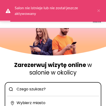
Logowanie dla obsługi salonów: przejdź do
Dla Salonu
a następnie
wybierz
Zaloguj się
Salon nie istnieje lub nie został jeszcze 
×
aktywowany
MENU
Zarezerwuj wizytę online
w
salonie w okolicy