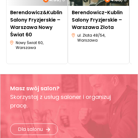
Berendowicz&Kublin
Berendowicz-Kublin
L
Salony Fryzjerskie –
Salony Fryzjerskie –
Warszawa Nowy
Warszawa Złota
Świat 60
ul. Złota 48/54,
Warszawa
Nowy Świat 60,
Warszawa
Masz swój salon?
Skorzystaj z usług saloner i organizuj
pracę.
Dla salonu