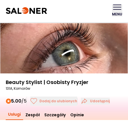
MENU
Beauty Stylist | Osobisty Fryzjer
131A, Komorów
5.00
/5
Dodaj do ulubionych
Udostępnij
Usługi
Zespół
Szczegóły
Opinie