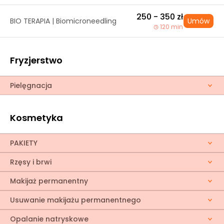
250 - 350 zł
BIO TERAPIA | Biomicroneedling
Umów
120 min
Fryzjerstwo
Pielęgnacja
Kosmetyka
PAKIETY
Rzęsy i brwi
Makijaż permanentny
Usuwanie makijażu permanentnego
Opalanie natryskowe