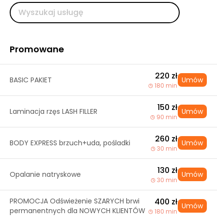
Promowane
220 zł
BASIC PAKIET
Umów
180 min
150 zł
Laminacja rzęs LASH FILLER
Umów
90 min
260 zł
BODY EXPRESS brzuch+uda, pośladki
Umów
30 min
130 zł
Opalanie natryskowe
Umów
30 min
PROMOCJA Odświeżenie SZARYCH brwi
400 zł
Umów
permanentnych dla NOWYCH KLIENTÓW
180 min