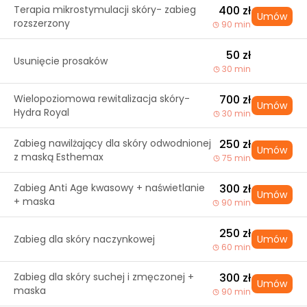
Terapia mikrostymulacji skóry- zabieg
400 zł
Umów
rozszerzony
90 min
50 zł
Usunięcie prosaków
30 min
Wielopoziomowa rewitalizacja skóry-
700 zł
Umów
Hydra Royal
30 min
Zabieg nawilżający dla skóry odwodnionej
250 zł
Umów
z maską Esthemax
75 min
Zabieg Anti Age kwasowy + naświetlanie
300 zł
Umów
+ maska
90 min
250 zł
Zabieg dla skóry naczynkowej
Umów
60 min
Zabieg dla skóry suchej i zmęczonej +
300 zł
Umów
maska
90 min