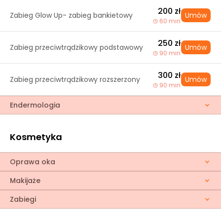
200 zł
Zabieg Glow Up- zabieg bankietowy
Umów
60 min
250 zł
Zabieg przeciwtrądzikowy podstawowy
Umów
90 min
300 zł
Zabieg przeciwtrądzikowy rozszerzony
Umów
90 min
Endermologia
Kosmetyka
Oprawa oka
Makijaże
Zabiegi