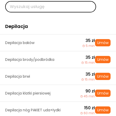
Depilacja
35 zł
Depilacja baków
Umów
5 min
35 zł
Depilacja brody/podbródka
Umów
15 min
35 zł
Depilacja brwi
Umów
15 min
90 zł
Depilacja klatki piersiowej
Umów
45 min
150 zł
Depilacja nóg PAKIET uda+łydki
Umów
60 min