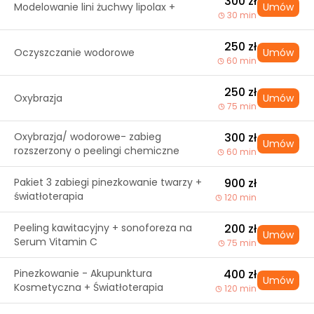
300 zł
Modelowanie lini żuchwy lipolax +
Umów
30 min
250 zł
Oczyszczanie wodorowe
Umów
60 min
250 zł
Oxybrazja
Umów
75 min
Oxybrazja/ wodorowe- zabieg
300 zł
Umów
rozszerzony o peelingi chemiczne
60 min
Pakiet 3 zabiegi pinezkowanie twarzy +
900 zł
światłoterapia
120 min
Peeling kawitacyjny + sonoforeza na
200 zł
Umów
Serum Vitamin C
75 min
Pinezkowanie - Akupunktura
400 zł
Umów
Kosmetyczna + Światłoterapia
120 min