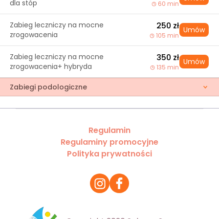
dla stóp
60 min
Zabieg leczniczy na mocne
250 zł
Umów
zrogowacenia
105 min
Zabieg leczniczy na mocne
350 zł
Umów
zrogowacenia+ hybryda
135 min
Zabiegi podologiczne
Regulamin
Regulaminy promocyjne
Polityka prywatności