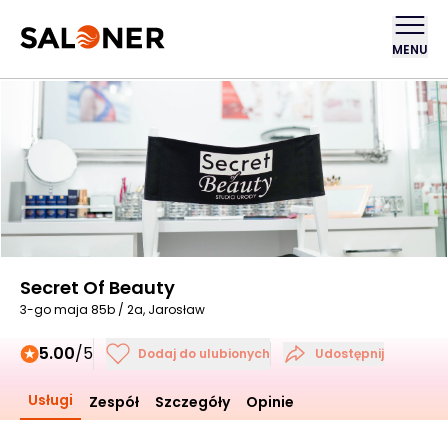
MENU
Secret Of Beauty
3-go maja 85b / 2a, Jarosław
5.00
/5
Dodaj do ulubionych
Udostępnij
Usługi
Zespół
Szczegóły
Opinie