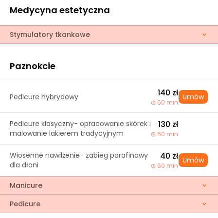
Medycyna estetyczna
Stymulatory tkankowe
Paznokcie
140 zł
Pedicure hybrydowy
Umów
60 min
Pedicure klasyczny- opracowanie skórek i
130 zł
malowanie lakierem tradycyjnym
60 min
Wiosenne nawilżenie- zabieg parafinowy
40 zł
Umów
dla dłoni
60 min
Manicure
Pedicure