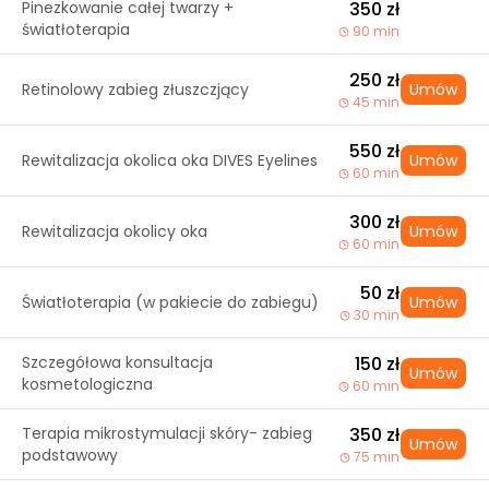
Pinezkowanie całej twarzy +
350 zł
światłoterapia
90 min
250 zł
Retinolowy zabieg złuszczjący
Umów
45 min
550 zł
Rewitalizacja okolica oka DIVES Eyelines
Umów
60 min
300 zł
Rewitalizacja okolicy oka
Umów
60 min
50 zł
Światłoterapia (w pakiecie do zabiegu)
Umów
30 min
Szczegółowa konsultacja
150 zł
Umów
kosmetologiczna
60 min
Terapia mikrostymulacji skóry- zabieg
350 zł
Umów
podstawowy
75 min