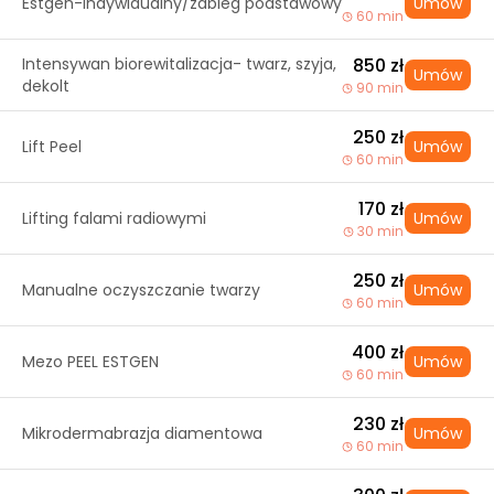
Estgen-indywidualny/zabieg podstawowy
Umów
60 min
Intensywan biorewitalizacja- twarz, szyja,
850 zł
Umów
dekolt
90 min
250 zł
Lift Peel
Umów
60 min
170 zł
Lifting falami radiowymi
Umów
30 min
250 zł
Manualne oczyszczanie twarzy
Umów
60 min
400 zł
Mezo PEEL ESTGEN
Umów
60 min
230 zł
Mikrodermabrazja diamentowa
Umów
60 min