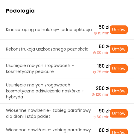
Podologia
50 zł
Kinesiotaping na haluksy- jedna aplikacja
Umów
15 min
50 zł
Rekonstrukcja uszkodzonego paznokcia
Umów
30 min
Usunięcie małych zrogowaceń -
180 zł
Umów
kosmetyczny pedicure
75 min
Usunięcie małych zrogowaceń-
250 zł
kosmetyczne odświeżenie naskórka +
Umów
120 min
hybryda
Wiosenne nawilżenie- zabieg parafinowy
90 zł
Umów
dla dłoni i stóp pakiet
60 min
Wiosenne nawilżenie- zabieg parafinowy
60 zł
Umów