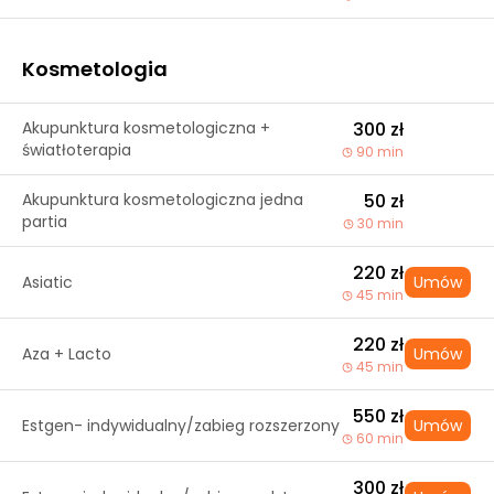
Kosmetologia
Akupunktura kosmetologiczna +
300 zł
światłoterapia
90 min
Akupunktura kosmetologiczna jedna
50 zł
partia
30 min
220 zł
Asiatic
Umów
45 min
220 zł
Aza + Lacto
Umów
45 min
550 zł
Estgen- indywidualny/zabieg rozszerzony
Umów
60 min
300 zł