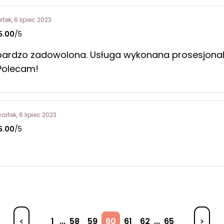
tek, 6 lipiec 2023
5.00
/5
ardzo zadowolona. Usługa wykonana prosesjonalni
 Polecam!
artek, 6 lipiec 2023
5.00
/5
1
...
58
59
60
61
62
...
65