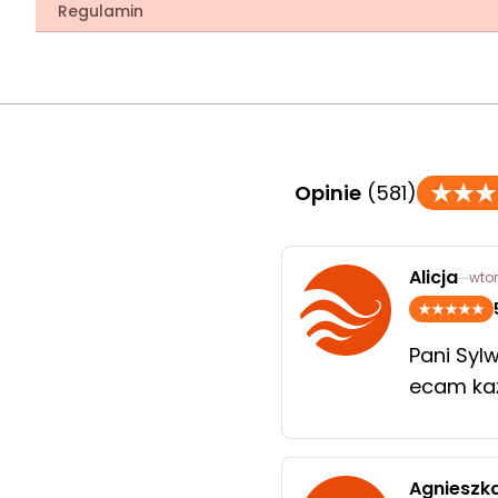
Regulamin
Opinie
(581)
Alicja
wtor
Pani Syl
ecam ka
Agnieszk