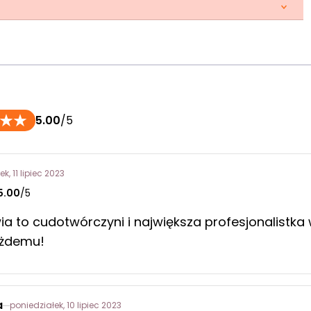
5.00
/5
ek, 11 lipiec 2023
5.00
/5
wia to cudotwórczyni i największa profesjonalistka
żdemu!
a
poniedziałek, 10 lipiec 2023