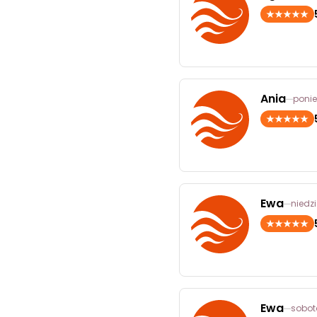
Ania
ponie
Ewa
niedzi
Ewa
sobota