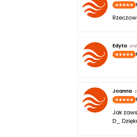
Rzeczowa
Edyta
piąt
Joanna
p
Jak zaws
D_ Dzięk