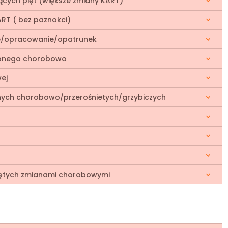
ących pięt (większe zmiany KART)
RT ( bez paznokci)
ie/opracowanie/opatrunek
ionego chorobowo
ej
nych chorobowo/przerośnietych/grzybiczych
bjętych zmianami chorobowymi