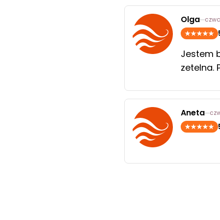
Olga
czwar
Jestem b
zetelna.
Aneta
czw