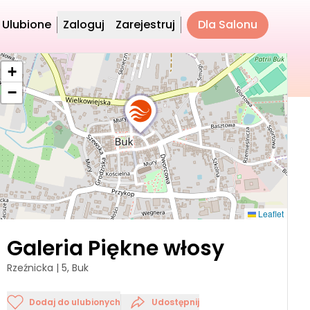
Ulubione
Zaloguj
Zarejestruj
Dla Salonu
+
−
Leaflet
Galeria Piękne włosy
Rzeźnicka | 5, Buk
Dodaj do ulubionych
Udostępnij