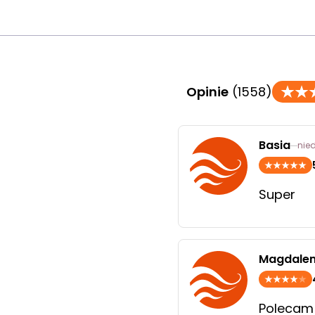
Opinie
(1558)
Basia
nied
Super
Magdale
Polecam