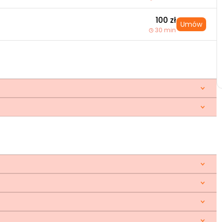
100 zł
Umów
30 min