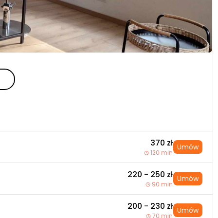
370 zł
Umów
120 min
220 - 250 zł
Umów
90 min
200 - 230 zł
Umów
70 min