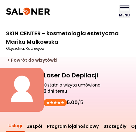
MENU
SKIN CENTER - kosmetologia estetyczna
Marika Małkowska
Objezdna, Radziejów
Powrót do wizytówki
Laser Do Depilacji
Ostatnia wizyta umówiona
2 dni temu
5.00
/5
Usługi
Zespół
Program lojalnościowy
Szczegóły
Op