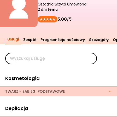
Ostatnia wizyta umówiona
2 dni temu
5.00
/5
Usługi
Zespół
Program lojalnościowy
Szczegóły
Op
Kosmetologia
TWARZ - ZABIEGI PODSTAWOWE
Depilacja