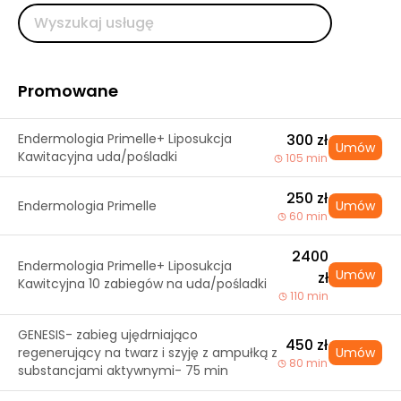
Promowane
Endermologia Primelle+ Liposukcja
300 zł
Umów
Kawitacyjna uda/pośladki
105 min
250 zł
Endermologia Primelle
Umów
60 min
2400
Endermologia Primelle+ Liposukcja
Umów
zł
Kawitcyjna 10 zabiegów na uda/pośladki
110 min
GENESIS- zabieg ujędrniająco
450 zł
regenerujący na twarz i szyję z ampułką z
Umów
80 min
substancjami aktywnymi- 75 min