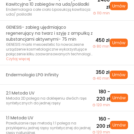
Kawitcyjna 10 zabiegów na uda/pośladki
Umów
zł
Endermologia całe ciało Liposukcją kawitacja:
110 min
uda/ pośladki
GENESIS- zabieg ujędrniająco
regenerujący na twarz i szyję z ampułką z
substancjami aktywnymi- 75 min
450 zł
Umów
GENESIS marki mesoestetic to nowoczesne
80 min
urządzenie kosmetologiczne wykorzystujące
połączenie kilku zaawansowanych technologii,
które działają synergicznie, aby poprawić
Czytaj więcej
kondycję skóry twarzy i ciała. Zabieg jest
nieinwazyjny, komfortowy i bezpieczny, a
350 zł
pierwsze efekty poprawy jakości skóry można
Endermologia LPG Infinity
Umów
zauważyć już po pierwszej sesji. Zabiegi
40 min
umożliwiają: wygładzenie zmarszczek i linii
mimicznych, poprawę struktury i tekstury skóry,
180 -
zwiększenie produkcji kolagenu i elastyny,
2:1 Metoda UV
rozświetlenie i wyrównanie kolorytu skóry,
Umów
220 zł
Metoda 2D polega na doklejeniu dwóch rzęs
redukcja rozszerzonych porów, regeneracja i
syntetycznych do jednej rzęsy
120 min
głębokie nawilżenie skóry, poprawa
mikrokrążenia i dotlenienia tkanek Wariant
rozszerzony z ampułką z substancjami
1:1 Metoda UV
160 -
aktywnymi opiera się na działaniu: głowicą
Przedłużanie rzęs metodą 1:1 polega na
Umów
200 zł
generującą falę radiową o częstotliwości
przyklejeniu jednej rzęsy syntetycznej do jednej
448kHz+ dodatkowo pracę głowicą LED ze
120 min
rzęsy naturalnej.