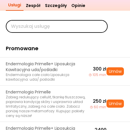
Usługi
Zespół
Szczegóły
Opinie
Promowane
Endermologia Primelle+ Liposukcja
300 zł
Kawitacyjna uda/pośladki
Umów
Endermologia całe ciało Liposukcja
105 min
kawitacyjna: uda/ pośladki
Endermologia Primelle
Zabieg redukujący cellulit, tkankę tłuszczową,
250 zł
poprawia kondycję skóry i usprawnia układ
Umów
limfatyczny, zabieg na całe ciało. Zobacz
60 min
poniżej nasze metamorfozy. Kupując pakiety
ceny są niższe!
Endermologia Primelle+ Liposukcja
2400