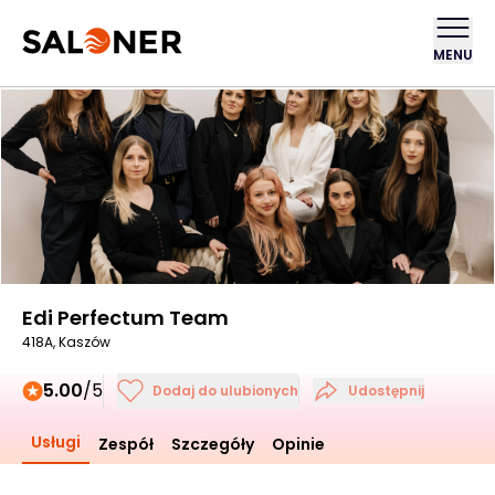
MENU
Edi Perfectum Team
418A, Kaszów
5.00
/5
Dodaj do ulubionych
Udostępnij
Usługi
Zespół
Szczegóły
Opinie