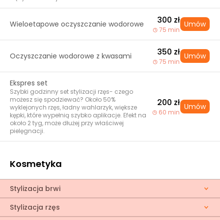
światłem czerwonym dzięki czemu
przyspieszamy odnowę komórkową,
redukujemy zaczerwienienia i podrażnienia, na
300 zł
Wieloetapowe oczyszczanie wodorowe
Umów
zakończenie wprowadzamy ampułkę dobraną
75 min
indywidualnie do potrzeb skóry dzięki
zjawiskowi elektroforoporacji.
350 zł
Oczyszczanie wodorowe z kwasami
Umów
75 min
Ekspres set
Szybki godzinny set stylizacji rzęs- czego
możesz się spodziewać? Około 50%
200 zł
Umów
wyklejonych rzęs, ładny wahlarzyk, większe
60 min
kępki, które wypełnią szybko aplikacje. Efekt na
około 2 tyg, może dłużej przy właściwej
pielęgnacji.
Kosmetyka
Stylizacja brwi
Stylizacja rzęs