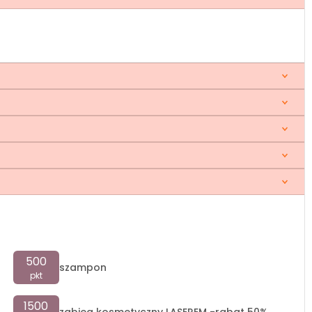
500
szampon
pkt
1500