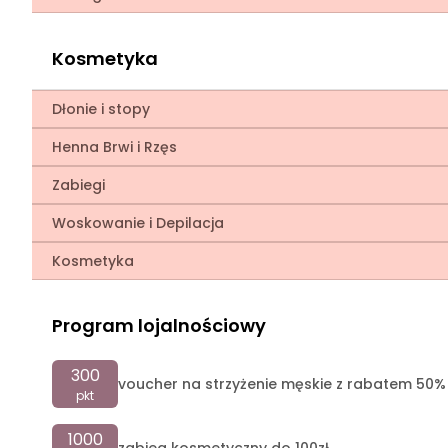
Kosmetyka
Dłonie i stopy
Henna Brwi i Rzęs
Zabiegi
Woskowanie i Depilacja
Kosmetyka
Program lojalnościowy
300
voucher na strzyżenie męskie z rabatem 50%
pkt
1000