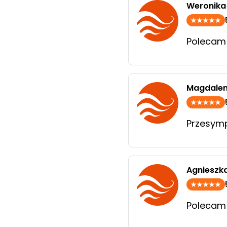
Weronika
Polecam
Magdale
Przesymp
Agnieszk
Polecam