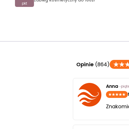
zabieg kosmetyczny do 100zł
pkt
Opinie
(864)
Anna
piąt
Znakomic