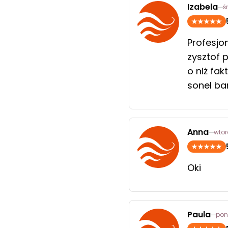
Izabela
ś
Profesjo
zysztof p
o niż fak
sonel ba
Anna
wtor
Oki
Paula
pon