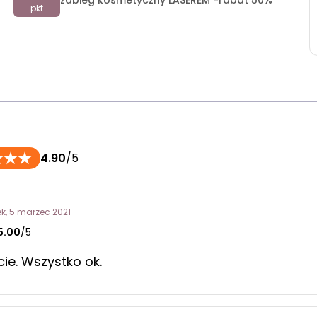
zabieg kosmetyczny LASEREM -rabat 50%
pkt
4.90
/5
ek, 5 marzec 2021
5.00
/5
ie. Wszystko ok.