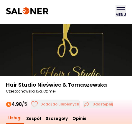
MENU
Hair Studio Nieświec & Tomaszewska
Czestochowska 15a, Ozimek
4.98
/5
Dodaj do ulubionych
Udostępnij
Usługi
Zespół
Szczegóły
Opinie