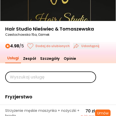
Hair Studio Nieświec & Tomaszewska
Czestochowska 15a, Ozimek
4.98
/5
Dodaj do ulubionych
Udostępnij
Usługi
Zespół
Szczegóły
Opinie
Fryzjerstwo
Strzyżenie męskie maszynka + nożyczki +
70 zł
Umów
broda