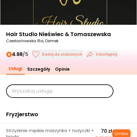
Hair Studio Nieświec & Tomaszewska
Czestochowska 15a, Ozimek
4.98
/5
Dodaj do ulubionych
Udostępnij
Usługi
Szczegóły
Opinie
Fryzjerstwo
Strzyżenie męskie maszynka + nożyczki +
70 zł
Umów
broda