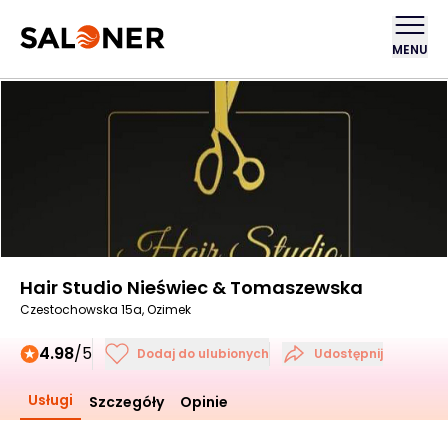
MENU
Hair Studio Nieświec & Tomaszewska
Czestochowska 15a, Ozimek
4.98
/5
Dodaj do ulubionych
Udostępnij
Usługi
Szczegóły
Opinie