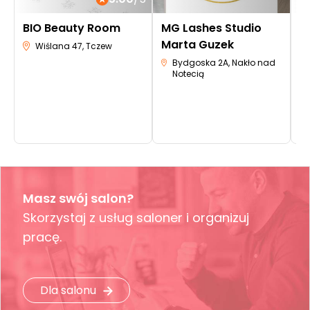
BIO Beauty Room
MG Lashes Studio
S
Marta Guzek
i
Wiślana 47, Tczew
N
Bydgoska 2A, Nakło nad
Notecią
G
Masz swój salon?
Skorzystaj z usług saloner i organizuj
pracę.
Dla salonu