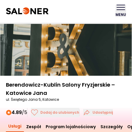
MENU
Berendowicz-Kublin Salony Fryzjerskie –
Katowice Jana
ul. Świętego Jana 5, Katowice
4.89
/5
Dodaj do ulubionych
Udostępnij
Usługi
Zespół
Program lojalnościowy
Szczegóły
Op