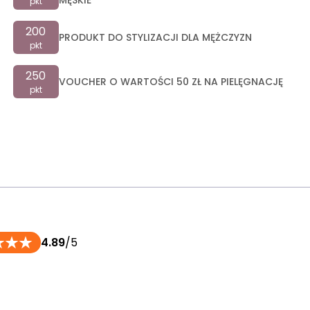
MĘSKIE
pkt
200
PRODUKT DO STYLIZACJI DLA MĘŻCZYZN
pkt
250
VOUCHER O WARTOŚCI 50 ZŁ NA PIELĘGNACJĘ
pkt
4.89
/5