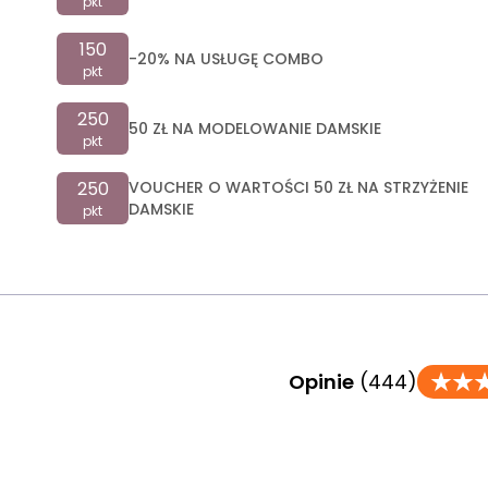
pkt
150
-20% NA USŁUGĘ COMBO
pkt
250
50 ZŁ NA MODELOWANIE DAMSKIE
pkt
250
VOUCHER O WARTOŚCI 50 ZŁ NA STRZYŻENIE
DAMSKIE
pkt
Opinie
(444)