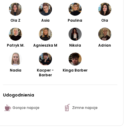
Ola Z
Asia
Paulina
Ola
Patryk M.
Agnieszka M
Nikola
Adrian
Nadia
Kacper -
Kinga Barber
Barber
Udogodnienia
Gorące napoje
Zimne napoje