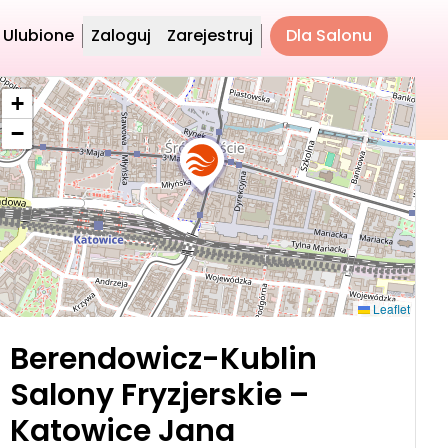
Ulubione
Zaloguj
Zarejestruj
Dla Salonu
+
−
Leaflet
Berendowicz-Kublin
Salony Fryzjerskie –
Katowice Jana