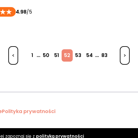
4.98
/5
1
...
50
51
52
53
54
...
83
e
Polityka prywatności
ej zapoznaj się z
polityką prywatności