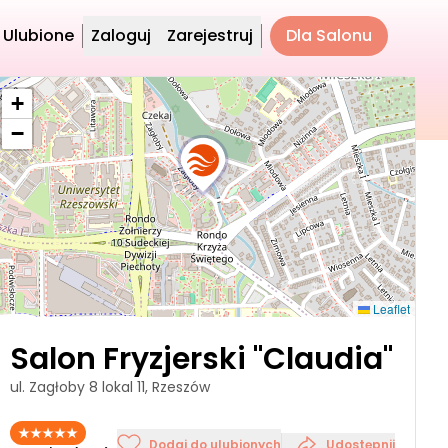
Ulubione
Zaloguj
Zarejestruj
Dla Salonu
+
−
Leaflet
Salon Fryzjerski "Claudia"
ul. Zagłoby 8 lokal 11, Rzeszów
Dodaj do ulubionych
Udostępnij