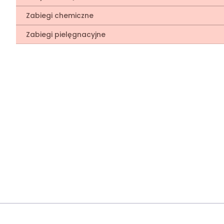
Zabiegi chemiczne
Zabiegi pielęgnacyjne