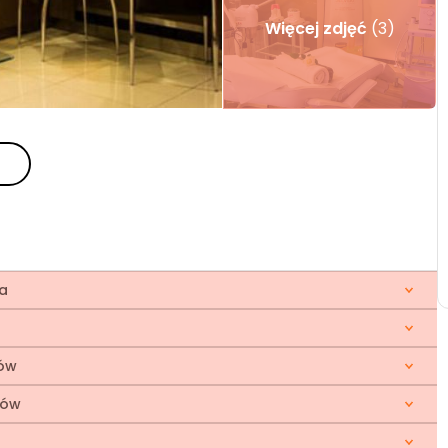
Więcej zdjęć
(3)
ia
gów
gów