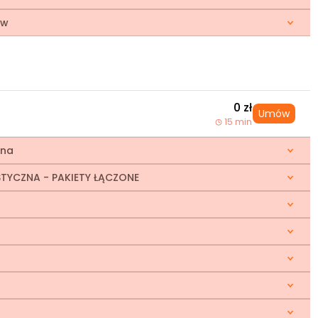
ów
0 zł
Umów
15 min
zna
TYCZNA - PAKIETY ŁĄCZONE