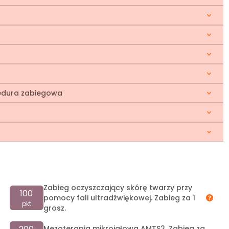
ocedura zabiegowa
Zabieg oczyszczający skórę twarzy przy
100
pomocy fali ultradźwiękowej. Zabieg za 1
pkt
grosz.
Mezoterapia mikroigłowa AMTS2. Zabieg za