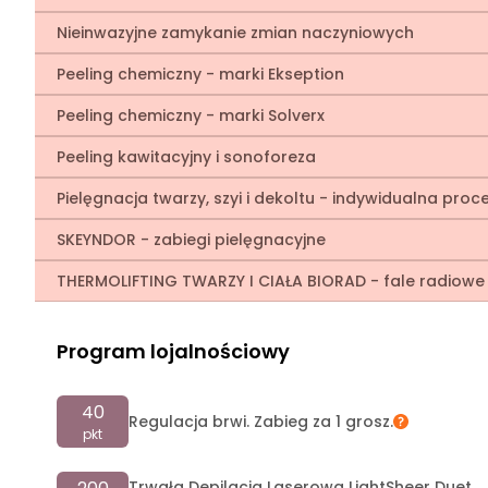
Nieinwazyjne zamykanie zmian naczyniowych
Peeling chemiczny - marki Ekseption
Peeling chemiczny - marki Solverx
Peeling kawitacyjny i sonoforeza
Pielęgnacja twarzy, szyi i dekoltu - indywidualna pr
SKEYNDOR - zabiegi pielęgnacyjne
THERMOLIFTING TWARZY I CIAŁA BIORAD - fale radiowe
Program lojalnościowy
40
Regulacja brwi. Zabieg za 1 grosz.
pkt
Trwała Depilacja Laserowa LightSheer Duet