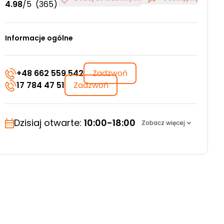
4.98
/5
(365)
Informacje ogólne
+48 662 559 542
Zadzwoń
17 784 47 51
Zadzwoń
Dzisiaj otwarte:
10:00-18:00
Zobacz więcej