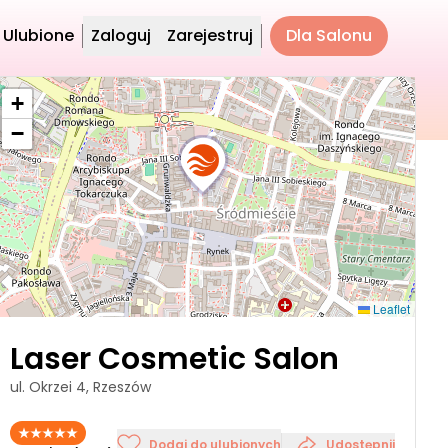
Ulubione
Zaloguj
Zarejestruj
Dla Salonu
+
−
Leaflet
Laser Cosmetic Salon
ul. Okrzei 4, Rzeszów
Dodaj do ulubionych
Udostępnij