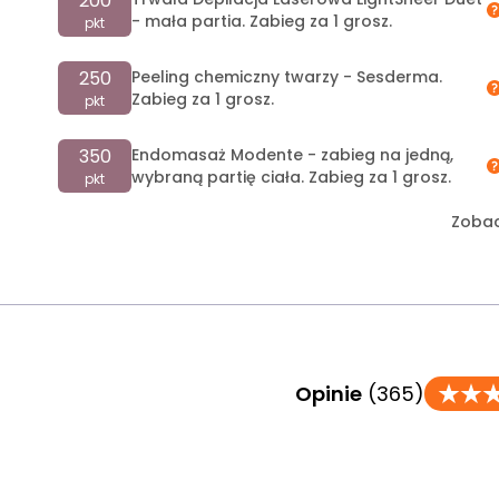
200
- mała partia. Zabieg za 1 grosz.
pkt
250
Peeling chemiczny twarzy - Sesderma.
Zabieg za 1 grosz.
pkt
350
Endomasaż Modente - zabieg na jedną,
wybraną partię ciała. Zabieg za 1 grosz.
pkt
Zobac
Opinie
(365)