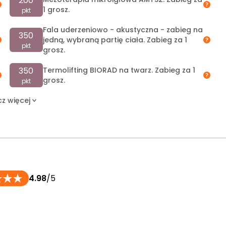
200
1 grosz.
pkt
Fala uderzeniowo - akustyczna - zabieg na
350
jedną, wybraną partię ciała. Zabieg za 1
pkt
grosz.
350
Termolifting BIORAD na twarz. Zabieg za 1
grosz.
pkt
z więcej
4.98
/5