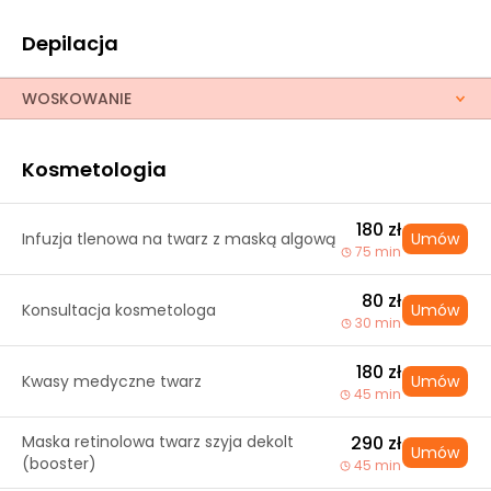
Depilacja
WOSKOWANIE
Kosmetologia
180 zł
Infuzja tlenowa na twarz z maską algową
Umów
75 min
80 zł
Konsultacja kosmetologa
Umów
30 min
180 zł
Kwasy medyczne twarz
Umów
45 min
Maska retinolowa twarz szyja dekolt
290 zł
Umów
(booster)
45 min