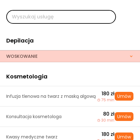
Depilacja
WOSKOWANIE
Kosmetologia
180 zł
Infuzja tlenowa na twarz z maską algową
Umów
75 min
80 zł
Konsultacja kosmetologa
Umów
30 min
180 zł
Kwasy medyczne twarz
Umów