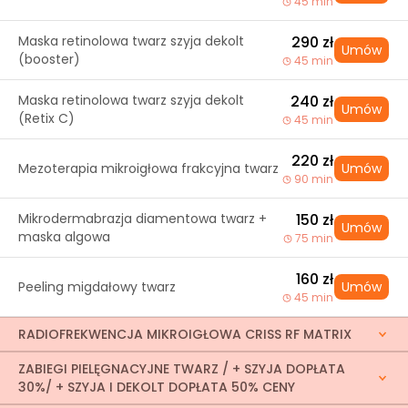
45 min
Maska retinolowa twarz szyja dekolt
290 zł
Umów
(booster)
45 min
Maska retinolowa twarz szyja dekolt
240 zł
Umów
(Retix C)
45 min
220 zł
Mezoterapia mikroigłowa frakcyjna twarz
Umów
90 min
Mikrodermabrazja diamentowa twarz +
150 zł
Umów
maska algowa
75 min
160 zł
Peeling migdałowy twarz
Umów
45 min
RADIOFREKWENCJA MIKROIGŁOWA CRISS RF MATRIX
ZABIEGI PIELĘGNACYJNE TWARZ / + SZYJA DOPŁATA
30%/ + SZYJA I DEKOLT DOPŁATA 50% CENY