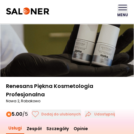
MENU
Renesans Piękna Kosmetologia
Profesjonalna
Nowa 2, Robakowo
5.00
/5
Dodaj do ulubionych
Udostępnij
Usługi
Zespół
Szczegóły
Opinie