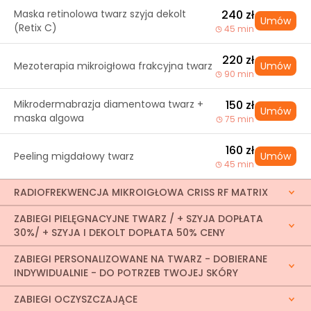
Maska retinolowa twarz szyja dekolt
240 zł
Umów
(Retix C)
45 min
220 zł
Mezoterapia mikroigłowa frakcyjna twarz
Umów
90 min
Mikrodermabrazja diamentowa twarz +
150 zł
Umów
maska algowa
75 min
160 zł
Peeling migdałowy twarz
Umów
45 min
RADIOFREKWENCJA MIKROIGŁOWA CRISS RF MATRIX
ZABIEGI PIELĘGNACYJNE TWARZ / + SZYJA DOPŁATA
30%/ + SZYJA I DEKOLT DOPŁATA 50% CENY
ZABIEGI PERSONALIZOWANE NA TWARZ - DOBIERANE
INDYWIDUALNIE - DO POTRZEB TWOJEJ SKÓRY
ZABIEGI OCZYSZCZAJĄCE