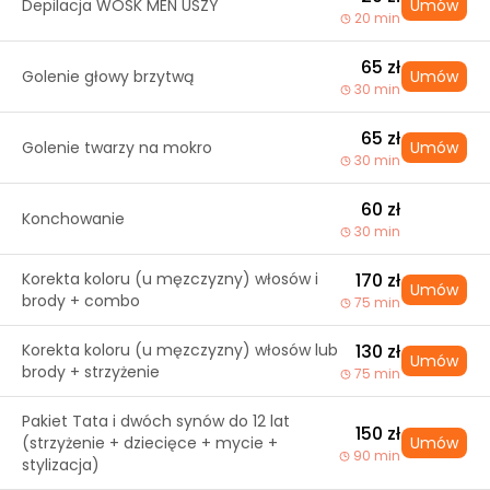
Depilacja WOSK MEN USZY
Umów
20 min
65 zł
Golenie głowy brzytwą
Umów
30 min
65 zł
Golenie twarzy na mokro
Umów
30 min
60 zł
Konchowanie
30 min
Korekta koloru (u męzczyzny) włosów i
170 zł
Umów
brody + combo
75 min
Korekta koloru (u męzczyzny) włosów lub
130 zł
Umów
brody + strzyżenie
75 min
Pakiet Tata i dwóch synów do 12 lat
150 zł
(strzyżenie + dziecięce + mycie +
Umów
90 min
stylizacja)