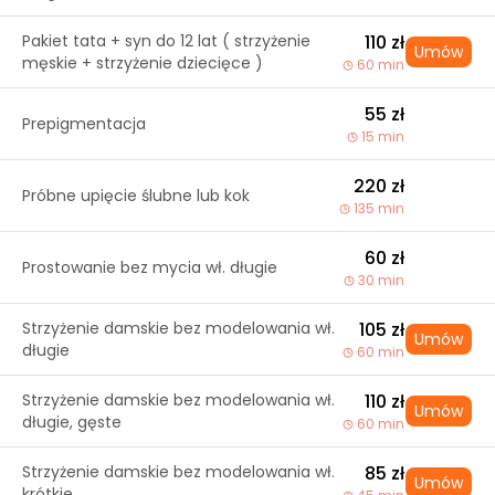
Pakiet tata + syn do 12 lat ( strzyżenie
110 zł
Umów
męskie + strzyżenie dziecięce )
60 min
55 zł
Prepigmentacja
15 min
220 zł
Próbne upięcie ślubne lub kok
135 min
60 zł
Prostowanie bez mycia wł. długie
30 min
Strzyżenie damskie bez modelowania wł.
105 zł
Umów
długie
60 min
Strzyżenie damskie bez modelowania wł.
110 zł
Umów
długie, gęste
60 min
Strzyżenie damskie bez modelowania wł.
85 zł
Umów
krótkie