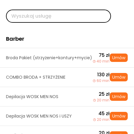
Barber
75 zł
Broda Pakiet (strzyżenie+kontury+mycie)
Umów
40 min
130 zł
COMBO BRODA + STRZYŻENIE
Umów
60 min
25 zł
Depilacja WOSK MEN NOS
Umów
20 min
45 zł
Depilacja WOSK MEN NOS i USZY
Umów
20 min
20 zł