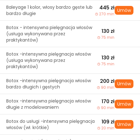
Baleyage 1 kolor, włosy bardzo gęste lub
445 zł
Umów
bardzo długie
270 min
Botox - intensywna pielęgnacja włosów
130 zł
(usługa wykonywana przez
75 min
praktykantów)
Botox -intensywna pielęgnacja włosów
130 zł
(usługa wykonywana przez
75 min
praktykantów)
Botox -intensywna pielęgnacja włosów
200 zł
Umów
bardzo długich i gęstych
90 min
Botox -intensywna pielęgnacja włosów
170 zł
Umów
długie z modelowaniem
90 min
Botox do usługi -intensywna pielęgnacja
109 zł
Umów
włosów (wł. krótkie)
20 min