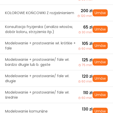
200 zł
KOLOROWE KOŃCOWKI Z rozjaśnianiem
Umów
120 min
Konsultacja fryzjerska (analiza włosów,
65 zł
Umów
dobór koloru, strzyżenia itp.)
30 min
Modelowanie + prostowanie wł. krótkie +
105 zł
Umów
fale
60 min
Modelowanie + prostowanie/ fale wł.
125 zł
Umów
bardzo długie lub b. gęste
75 min
Modelowanie + prostowanie/ fale wł.
120 zł
Umów
długie
60 min
Modelowanie + prostowanie/ fale wł.
110 zł
Umów
średnie
60 min
130 zł
Modelowanie komunijne
Umów