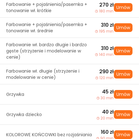
Farbowanie + pojaśnienia/pasemka +
270 zł
Umów
tonowanie wł. krótkie
180 min
Farbowanie + pojaśnienia/pasemka +
310 zł
Umów
tonowanie wł. średnie
195 min
Farbowanie wł. bardzo długie i bardzo
310 zł
gęste (strzyżenie i modelowanie w
Umów
140 min
cenie)
Farbowanie wł. długie (strzyżenie i
290 zł
Umów
modelowanie w cenie)
120 min
45 zł
Grzywka
Umów
30 min
40 zł
Grzywka dziecko
Umów
20 min
160 zł
KOLOROWE KOŃCOWKI bez rozjaśniania
Umów
90 min