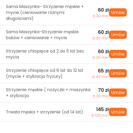
Sama Maszynka- Strzyżenie męskie +
60 zł
mycie (cieniowanie różnymi
Umów
30 min
długościami)
Sama Maszynka-Strzyżenie męskie
60 zł
Umów
boków + cieniowanie + mycie
30 min
Strzyżenie chłopięce od 2 do 5 lat bez
60 zł
Umów
mycia
30 min
Strzyżenie chłopięce od 6 lat do 12 lat
65 zł
Umów
(mycie + stylizacja fryzury)
40 min
Strzyżenie męskie ( nożyczki + maszynka
70 zł
Umów
+ stylizacja
30 min
145 zł
Trwała męska + strzyżenie (od 14 lat)
Umów
120 min