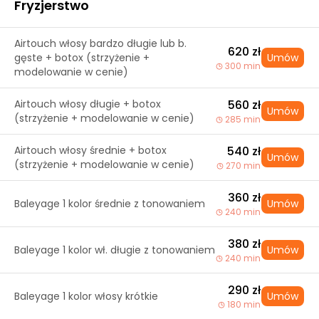
Fryzjerstwo
Airtouch włosy bardzo długie lub b.
620 zł
gęste + botox (strzyżenie +
Umów
300 min
modelowanie w cenie)
Airtouch włosy długie + botox
560 zł
Umów
(strzyżenie + modelowanie w cenie)
285 min
Airtouch włosy średnie + botox
540 zł
Umów
(strzyżenie + modelowanie w cenie)
270 min
360 zł
Baleyage 1 kolor średnie z tonowaniem
Umów
240 min
380 zł
Baleyage 1 kolor wł. długie z tonowaniem
Umów
240 min
290 zł
Baleyage 1 kolor włosy krótkie
Umów
180 min