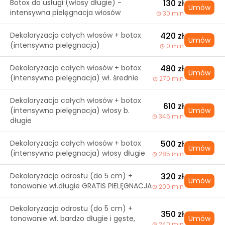
Botox do usługi (włosy długie) -
130 zł
Umów
intensywna pielęgnacja włosów
30 min
Dekoloryzacja całych włosów + botox
420 zł
Umów
(intensywna pielęgnacja)
0 min
Dekoloryzacja całych włosów + botox
480 zł
Umów
(intensywna pielęgnacja) wł. średnie
270 min
Dekoloryzacja całych włosów + botox
610 zł
(intensywna pielęgnacja) włosy b.
Umów
345 min
długie
Dekoloryzacja całych włosów + botox
500 zł
Umów
(intensywna pielęgnacja) włosy długie
285 min
Dekoloryzacja odrostu (do 5 cm) +
320 zł
Umów
tonowanie wł.długie GRATIS PIELĘGNACJA
200 min
Dekoloryzacja odrostu (do 5 cm) +
350 zł
tonowanie wł. bardzo długie i gęste,
Umów
240 min