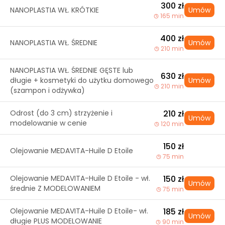
300 zł
NANOPLASTIA WŁ. KRÓTKIE
Umów
165 min
400 zł
NANOPLASTIA WŁ. ŚREDNIE
Umów
210 min
NANOPLASTIA WŁ. ŚREDNIE GĘSTE lub
630 zł
długie + kosmetyki do użytku domowego
Umów
210 min
(szampon i odżywka)
Odrost (do 3 cm) strzyżenie i
210 zł
Umów
modelowanie w cenie
120 min
150 zł
Olejowanie MEDAVITA-Huile D Etoile
75 min
Olejowanie MEDAVITA-Huile D Etoile - wł.
150 zł
Umów
średnie Z MODELOWANIEM
75 min
Olejowanie MEDAVITA-Huile D Etoile- wł.
185 zł
Umów
długie PLUS MODELOWANIE
90 min