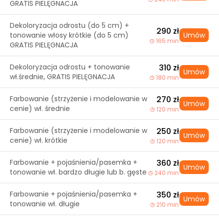
GRATIS PIELĘGNACJA
Dekoloryzacja odrostu (do 5 cm) +
290 zł
tonowanie włosy krótkie (do 5 cm)
Umów
165 min
GRATIS PIELĘGNACJA
Dekoloryzacja odrostu + tonowanie
310 zł
Umów
wł.średnie, GRATIS PIELĘGNACJA
180 min
Farbowanie (strzyżenie i modelowanie w
270 zł
Umów
cenie) wł. średnie
120 min
Farbowanie (strzyżenie i modelowanie w
250 zł
Umów
cenie) wł. krótkie
120 min
Farbowanie + pojaśnienia/pasemka +
360 zł
Umów
tonowanie wł. bardzo długie lub b. gęste
240 min
Farbowanie + pojaśnienia/pasemka +
350 zł
Umów
tonowanie wł. długie
210 min