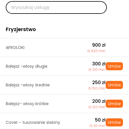
Fryzjerstwo
900 zł
AFROLOKI
420 min
300 zł
Balejaż -włosy długie
Umów
210 min
250 zł
Balejaż -włosy średnie
Umów
150 min
200 zł
Balejaz- włosy krótkie
Umów
120 min
50 zł
Cover - tuszowanie siwizny
Umów
30 min