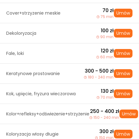
70 zł
Cover+strzyzenie meskie
Umów
75 min
100 zł
Dekoloryzacja
Umów
90 min
120 zł
Fale, loki
Umów
60 min
300 - 500 zł
Keratynowe prostowanie
Umów
180 - 240 min
130 zł
Kok, upięcie, fryzura wieczorowa
Umów
70 min
250 - 400 zł
Kolor+refleksy+odświeżenie+strzyżenie
Umów
150 - 240 min
300 zł
Koloryzacja włosy długie
Umów
150 min