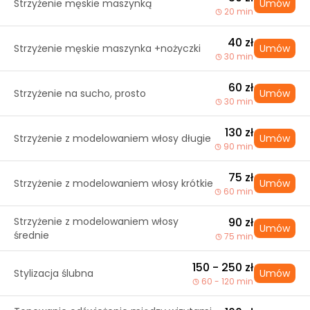
Strzyżenie męskie maszynką
Umów
20 min
40 zł
Strzyżenie męskie maszynka +nożyczki
Umów
30 min
60 zł
Strzyżenie na sucho, prosto
Umów
30 min
130 zł
Strzyżenie z modelowaniem włosy długie
Umów
90 min
75 zł
Strzyżenie z modelowaniem włosy krótkie
Umów
60 min
Strzyżenie z modelowaniem włosy
90 zł
Umów
średnie
75 min
150 - 250 zł
Stylizacja ślubna
Umów
60 - 120 min