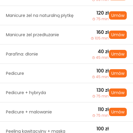
120 zł
Manicure żel na naturalną płytkę
Umów
75 min
160 zł
Manicure żel przedłużanie
Umów
105 min
40 zł
Parafina: dłonie
Umów
45 min
100 zł
Pedicure
Umów
45 min
130 zł
Pedicure + hybryda
Umów
75 min
110 zł
Pedicure + malowanie
Umów
75 min
100 zł
Peeling kawitacyjny + maska