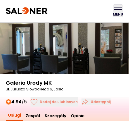
MENU
Galeria Urody MK
ul. Juliusza Słowackiego 6, Jasło
4.94
/5
Dodaj do ulubionych
Udostępnij
Usługi
Zespół
Szczegóły
Opinie