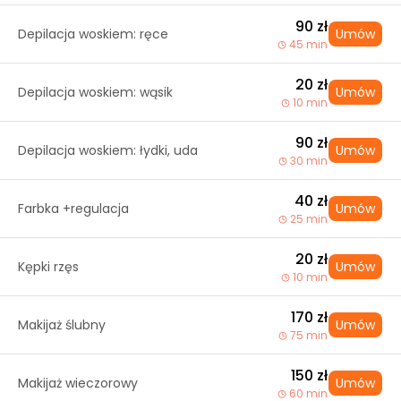
90 zł
Depilacja woskiem: ręce
Umów
45 min
20 zł
Depilacja woskiem: wąsik
Umów
10 min
90 zł
Depilacja woskiem: łydki, uda
Umów
30 min
40 zł
Farbka +regulacja
Umów
25 min
20 zł
Kępki rzęs
Umów
10 min
170 zł
Makijaż ślubny
Umów
75 min
150 zł
Makijaż wieczorowy
Umów
60 min