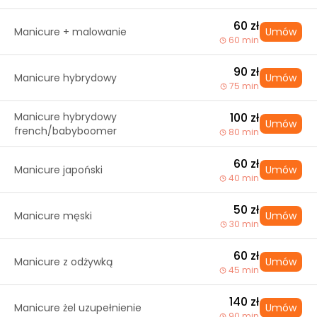
60 zł
Manicure + malowanie
Umów
60 min
90 zł
Manicure hybrydowy
Umów
75 min
Manicure hybrydowy
100 zł
Umów
french/babyboomer
80 min
60 zł
Manicure japoński
Umów
40 min
50 zł
Manicure męski
Umów
30 min
60 zł
Manicure z odżywką
Umów
45 min
140 zł
Manicure żel uzupełnienie
Umów
90 min