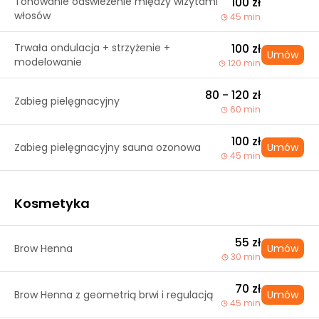
Tonowanie odświeżenie między wizytami
100 zł
włosów
45 min
Trwała ondulacja + strzyżenie +
100 zł
Umów
modelowanie
120 min
80 - 120 zł
Zabieg pielęgnacyjny
60 min
100 zł
Zabieg pielęgnacyjny sauna ozonowa
Umów
45 min
Kosmetyka
55 zł
Brow Henna
Umów
30 min
70 zł
Brow Henna z geometrią brwi i regulacją
Umów
45 min