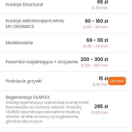
65 zł
Kuracja Structural
30 min
Kuracja wskrzeszająca włosy
90 - 160 zł
MY.ORGANICS
60 - 90 min
69 - 110 zł
Modelowanie
45 - 75 min
200 - 300 zł
Pasemka rozjaśniające + strzyżenie
120 - 150 min
15 zł
Podcięcie grzywki
Umów
15 min
Regeneracja OLAPLEX
Zabieg regenerujący najbardziej znanej marki
285 zł
kosmetyków do ochrony włosów. Produkty
OLAPLEX rekonstruują wewnętrzne struktury
60 min
włosów. W efekcie włosy są wygładzone,
gładsze, błyszczące.