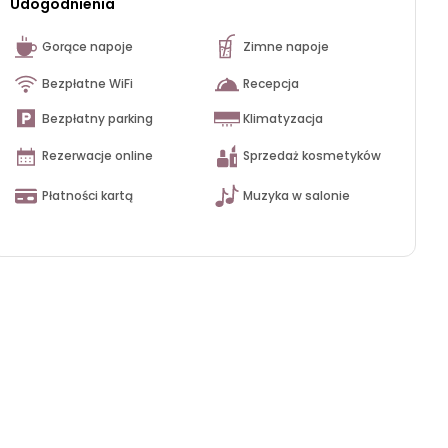
Udogodnienia
Gorące napoje
Zimne napoje
Bezpłatne WiFi
Recepcja
Bezpłatny parking
Klimatyzacja
Rezerwacje online
Sprzedaż kosmetyków
Płatności kartą
Muzyka w salonie