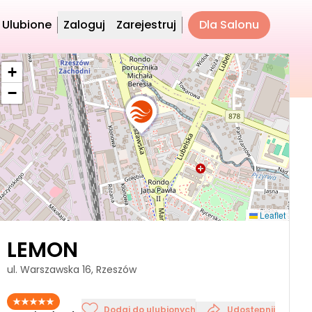
Ulubione
Zaloguj
Zarejestruj
Dla Salonu
+
−
Leaflet
LEMON
ul. Warszawska 16, Rzeszów
Dodaj do ulubionych
Udostępnij