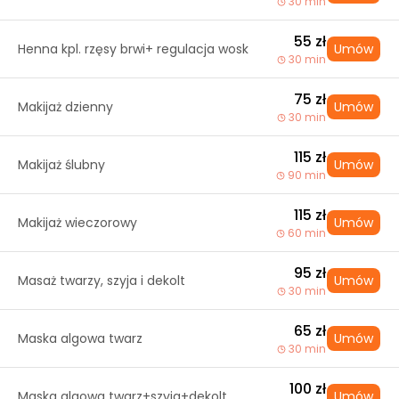
30 min
55 zł
Henna kpl. rzęsy brwi+ regulacja wosk
Umów
30 min
75 zł
Makijaż dzienny
Umów
30 min
115 zł
Makijaż ślubny
Umów
90 min
115 zł
Makijaż wieczorowy
Umów
60 min
95 zł
Masaż twarzy, szyja i dekolt
Umów
30 min
65 zł
Maska algowa twarz
Umów
30 min
100 zł
Maska algowa twarz+szyja+dekolt
Umów