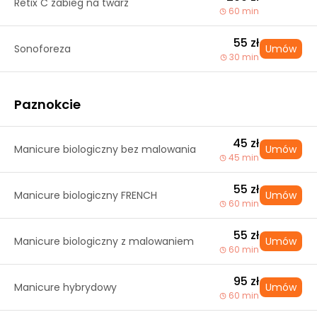
Retix C zabieg na twarz
60 min
55 zł
Sonoforeza
Umów
30 min
Paznokcie
45 zł
Manicure biologiczny bez malowania
Umów
45 min
55 zł
Manicure biologiczny FRENCH
Umów
60 min
55 zł
Manicure biologiczny z malowaniem
Umów
60 min
95 zł
Manicure hybrydowy
Umów
60 min