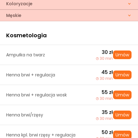
Koloryzacje
Męskie
Kosmetologia
30 zł
Ampułka na twarz
Umów
30 min
45 zł
Henna brwi + regulacja
Umów
30 min
55 zł
Henna brwi + regulacja wosk
Umów
30 min
35 zł
Henna brwi/rzęsy
Umów
30 min
50 zł
Henna kpl. brwi rzęsy + regulacja
Umów