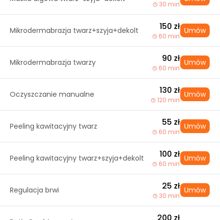
30 min
150 zł
Mikrodermabrazja twarz+szyja+dekolt
Umów
60 min
90 zł
Mikrodermabrazja twarzy
Umów
60 min
130 zł
Oczyszczanie manualne
Umów
120 min
55 zł
Peeling kawitacyjny twarz
Umów
60 min
100 zł
Peeling kawitacyjny twarz+szyja+dekolt
Umów
60 min
25 zł
Regulacja brwi
Umów
30 min
200 zł