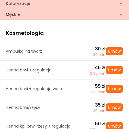
Koloryzacje
Męskie
Kosmetologia
30 zł
Ampułka na twarz
Umów
30 min
45 zł
Henna brwi + regulacja
Umów
30 min
55 zł
Henna brwi + regulacja wosk
Umów
30 min
35 zł
Henna brwi/rzęsy
Umów
30 min
50 zł
Henna kpl. brwi rzęsy + regulacja
Umów