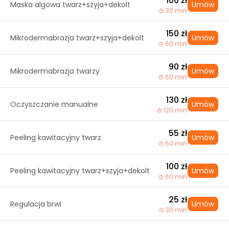
100 zł
Maska algowa twarz+szyja+dekolt
Umów
30 min
150 zł
Mikrodermabrazja twarz+szyja+dekolt
Umów
60 min
90 zł
Mikrodermabrazja twarzy
Umów
60 min
130 zł
Oczyszczanie manualne
Umów
120 min
55 zł
Peeling kawitacyjny twarz
Umów
60 min
100 zł
Peeling kawitacyjny twarz+szyja+dekolt
Umów
60 min
25 zł
Regulacja brwi
Umów
30 min