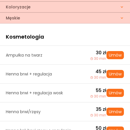
Koloryzacje
Męskie
Kosmetologia
30 zł
Ampułka na twarz
Umów
30 min
45 zł
Henna brwi + regulacja
Umów
30 min
55 zł
Henna brwi + regulacja wosk
Umów
30 min
35 zł
Henna brwi/rzęsy
Umów
30 min
50 zł