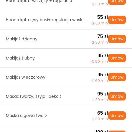
Henna kpl. brwi rzęsy + regulacja
Umów
30 min
55 zł
Henna kpl. rzęsy brwi+ regulacja wosk
Umów
30 min
75 zł
Makijaż dzienny
Umów
30 min
115 zł
Makijaż ślubny
Umów
90 min
115 zł
Makijaż wieczorowy
Umów
60 min
95 zł
Masaż twarzy, szyja i dekolt
Umów
30 min
65 zł
Maska algowa twarz
Umów
30 min