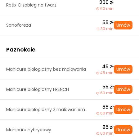
200 zł
Retix C zabieg na twarz
60 min
55 zł
Sonoforeza
Umów
30 min
Paznokcie
45 zł
Manicure biologiczny bez malowania
Umów
45 min
55 zł
Manicure biologiczny FRENCH
Umów
60 min
55 zł
Manicure biologiczny z malowaniem
Umów
60 min
95 zł
Manicure hybrydowy
Umów
60 min