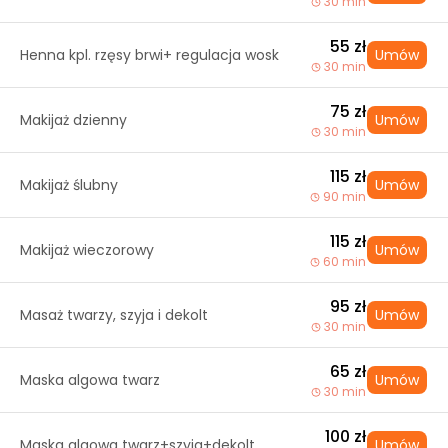
30 min
55 zł
Henna kpl. rzęsy brwi+ regulacja wosk
Umów
30 min
75 zł
Makijaż dzienny
Umów
30 min
115 zł
Makijaż ślubny
Umów
90 min
115 zł
Makijaż wieczorowy
Umów
60 min
95 zł
Masaż twarzy, szyja i dekolt
Umów
30 min
65 zł
Maska algowa twarz
Umów
30 min
100 zł
Maska algowa twarz+szyja+dekolt
Umów