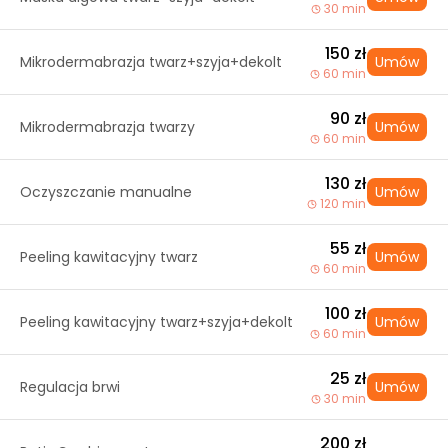
30 min
150 zł
Mikrodermabrazja twarz+szyja+dekolt
Umów
60 min
90 zł
Mikrodermabrazja twarzy
Umów
60 min
130 zł
Oczyszczanie manualne
Umów
120 min
55 zł
Peeling kawitacyjny twarz
Umów
60 min
100 zł
Peeling kawitacyjny twarz+szyja+dekolt
Umów
60 min
25 zł
Regulacja brwi
Umów
30 min
200 zł