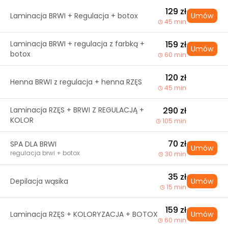
129 zł
Laminacja BRWI + Regulacja + botox
Umów
45 min
Laminacja BRWI + regulacja z farbką +
159 zł
Umów
botox
60 min
120 zł
Henna BRWI z regulacja + henna RZĘS
45 min
Laminacja RZĘS + BRWI Z REGULACJĄ +
290 zł
KOLOR
105 min
70 zł
SPA DLA BRWI
Umów
regulacja brwi + botox
30 min
35 zł
Depilacja wąsika
Umów
15 min
159 zł
Laminacja RZĘS + KOLORYZACJA + BOTOX
Umów
60 min