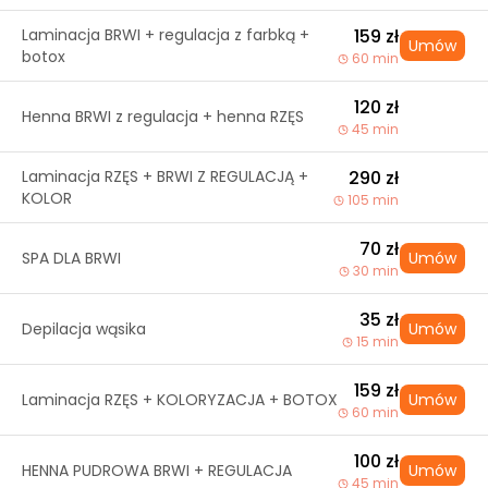
Laminacja BRWI + regulacja z farbką +
159 zł
Umów
botox
60 min
120 zł
Henna BRWI z regulacja + henna RZĘS
45 min
Laminacja RZĘS + BRWI Z REGULACJĄ +
290 zł
KOLOR
105 min
70 zł
SPA DLA BRWI
Umów
30 min
35 zł
Depilacja wąsika
Umów
15 min
159 zł
Laminacja RZĘS + KOLORYZACJA + BOTOX
Umów
60 min
100 zł
HENNA PUDROWA BRWI + REGULACJA
Umów
45 min