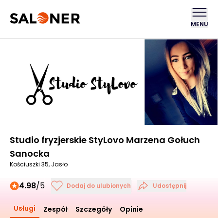
MENU
Studio fryzjerskie StyLovo Marzena Gołuch
Sanocka
Kościuszki 35, Jasło
4.98
/5
Dodaj do ulubionych
Udostępnij
Usługi
Zespół
Szczegóły
Opinie