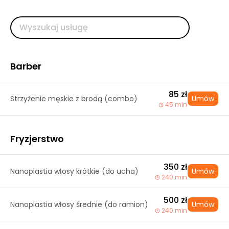
Barber
85 zł
Strzyżenie męskie z brodą (combo)
Umów
45 min
Fryzjerstwo
350 zł
Nanoplastia włosy krótkie (do ucha)
Umów
240 min
500 zł
Nanoplastia włosy średnie (do ramion)
Umów
240 min