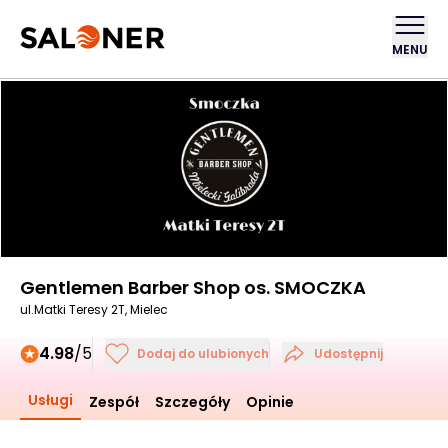
MENU
Gentlemen Barber Shop os. SMOCZKA
ul.Matki Teresy 2T, Mielec
4.98
/5
Dodaj do ulubionych
Udostępnij
Usługi
Zespół
Szczegóły
Opinie