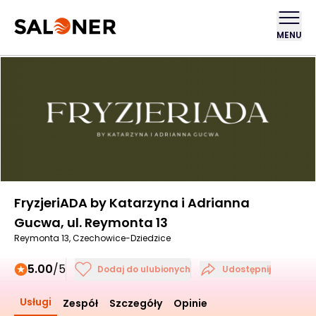
MENU
FryzjeriADA by Katarzyna i Adrianna
Gucwa, ul. Reymonta 13
Reymonta 13, Czechowice-Dziedzice
5.00
/5
Dodaj do ulubionych
Udostępnij
Usługi
Zespół
Szczegóły
Opinie