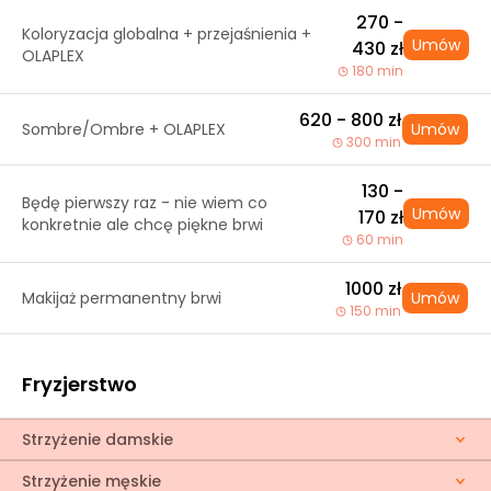
270 -
Koloryzacja globalna + przejaśnienia +
Umów
430 zł
OLAPLEX
180 min
620 - 800 zł
Sombre/Ombre + OLAPLEX
Umów
300 min
130 -
Będę pierwszy raz - nie wiem co
Umów
170 zł
konkretnie ale chcę piękne brwi
60 min
1000 zł
Makijaż permanentny brwi
Umów
150 min
Fryzjerstwo
Strzyżenie damskie
Strzyżenie męskie