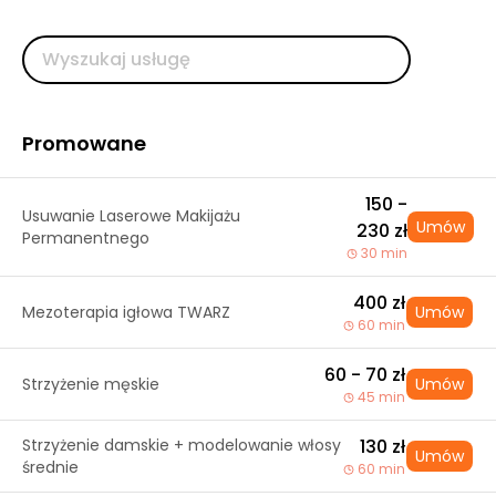
Promowane
150 -
Usuwanie Laserowe Makijażu
Umów
230 zł
Permanentnego
30 min
400 zł
Mezoterapia igłowa TWARZ
Umów
60 min
60 - 70 zł
Strzyżenie męskie
Umów
45 min
Strzyżenie damskie + modelowanie włosy
130 zł
Umów
średnie
60 min