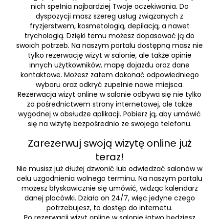
nich spełnia najbardziej Twoje oczekiwania. Do
dyspozycji masz szereg usług związanych z
fryzjerstwem, kosmetologią, depilacją, a nawet
trychologią. Dzięki temu możesz dopasować ją do
swoich potrzeb. Na naszym portalu dostępną masz nie
tylko rezerwację wizyt w salonie, ale także opinie
innych użytkowników, mapę dojazdu oraz dane
kontaktowe. Możesz zatem dokonać odpowiedniego
wyboru oraz odkryć zupełnie nowe miejsca.
Rezerwacja wizyt online w salonie odbywa się nie tylko
za pośrednictwem strony internetowej, ale także
wygodnej w obsłudze aplikacji. Pobierz ją, aby umówić
się na wizytę bezpośrednio ze swojego telefonu.
Zarezerwuj swoją wizytę online już
teraz!
Nie musisz już dłużej dzwonić lub odwiedzać salonów w
celu uzgodnienia wolnego terminu. Na naszym portalu
możesz błyskawicznie się umówić, widząc kalendarz
danej placówki. Działa on 24/7, więc jedyne czego
potrzebujesz, to dostęp do internetu.
Po rezerwacji wizyt online w salonie łatwo będziesz