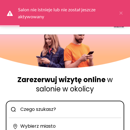
Logowanie dla obsługi salonów: przejdź do
Dla Salonu
a następnie
wybierz
Zaloguj się
Salon nie istnieje lub nie został jeszcze 
×
aktywowany
MENU
Zarezerwuj wizytę online
w
salonie w okolicy