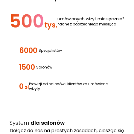
500
umówionych wizyt miesięcznie*
tys.
*dane z poprzedniego miesiąca
6000
Specjalistów
1500
Salonów
0
Prowizji od salonów i klientów za umówione
zł
wizyty
System
dla salonów
Dołącz do nas na prostych zasadach, ciesząc się