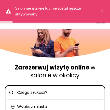
Logowanie dla obsługi salonów: przejdź do
Dla Salonu
a następnie
wybierz
Zaloguj się
Salon nie istnieje lub nie został jeszcze 
×
aktywowany
MENU
Zarezerwuj wizytę online
w
salonie w okolicy