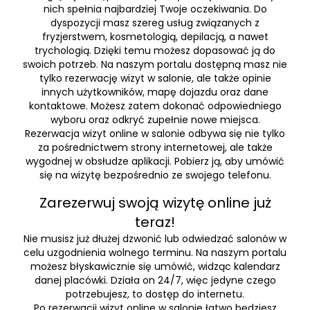
nich spełnia najbardziej Twoje oczekiwania. Do
dyspozycji masz szereg usług związanych z
fryzjerstwem, kosmetologią, depilacją, a nawet
trychologią. Dzięki temu możesz dopasować ją do
swoich potrzeb. Na naszym portalu dostępną masz nie
tylko rezerwację wizyt w salonie, ale także opinie
innych użytkowników, mapę dojazdu oraz dane
kontaktowe. Możesz zatem dokonać odpowiedniego
wyboru oraz odkryć zupełnie nowe miejsca.
Rezerwacja wizyt online w salonie odbywa się nie tylko
za pośrednictwem strony internetowej, ale także
wygodnej w obsłudze aplikacji. Pobierz ją, aby umówić
się na wizytę bezpośrednio ze swojego telefonu.
Zarezerwuj swoją wizytę online już
teraz!
Nie musisz już dłużej dzwonić lub odwiedzać salonów w
celu uzgodnienia wolnego terminu. Na naszym portalu
możesz błyskawicznie się umówić, widząc kalendarz
danej placówki. Działa on 24/7, więc jedyne czego
potrzebujesz, to dostęp do internetu.
Po rezerwacji wizyt online w salonie łatwo będziesz