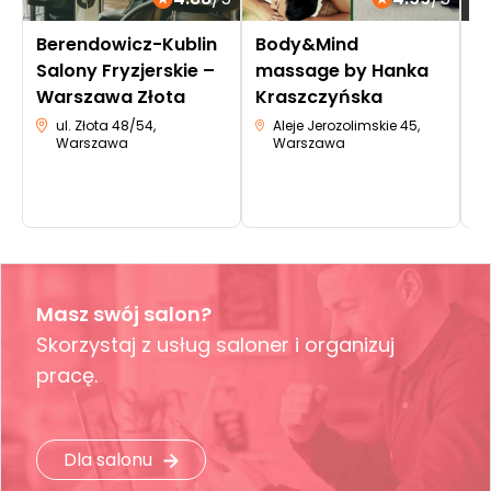
Berendowicz-Kublin
Body&Mind
L
Salony Fryzjerskie –
massage by Hanka
Warszawa Złota
Kraszczyńska
ul. Złota 48/54,
Aleje Jerozolimskie 45,
Warszawa
Warszawa
Masz swój salon?
Skorzystaj z usług saloner i organizuj
pracę.
Dla salonu