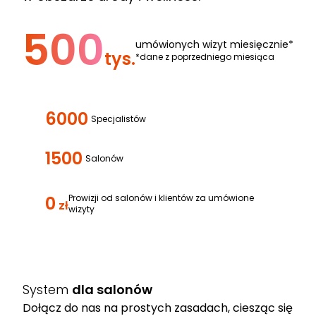
500
umówionych wizyt miesięcznie*
tys.
*dane z poprzedniego miesiąca
6000
Specjalistów
1500
Salonów
0
Prowizji od salonów i klientów za umówione
zł
wizyty
System
dla salonów
Dołącz do nas na prostych zasadach, ciesząc się