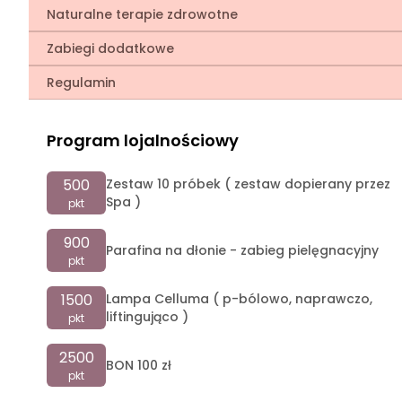
Naturalne terapie zdrowotne
Zabiegi dodatkowe
Regulamin
Program lojalnościowy
500
Zestaw 10 próbek ( zestaw dopierany przez
Spa )
pkt
900
Parafina na dłonie - zabieg pielęgnacyjny
pkt
1500
Lampa Celluma ( p-bólowo, naprawczo,
liftingująco )
pkt
2500
BON 100 zł
pkt