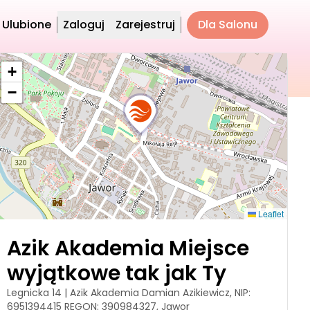
Ulubione
Zaloguj
Zarejestruj
Dla Salonu
+
−
Leaflet
Azik Akademia Miejsce
wyjątkowe tak jak Ty
Legnicka 14 | Azik Akademia Damian Azikiewicz, NIP:
6951394415 REGON: 390984327, Jawor