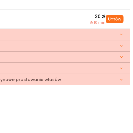
20 zł
Umów
10 min
ratynowe prostowanie włosów