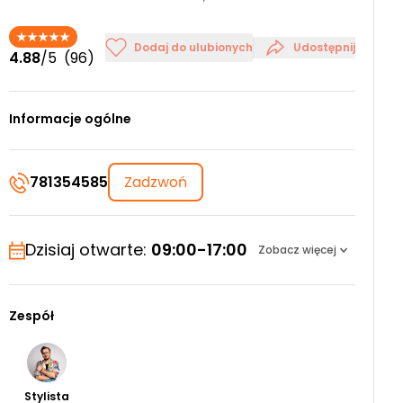
Dodaj do ulubionych
Udostępnij
4.88
/5
(96)
Informacje ogólne
781354585
Zadzwoń
Dzisiaj otwarte:
09:00-17:00
Zobacz więcej
Zespół
Stylista