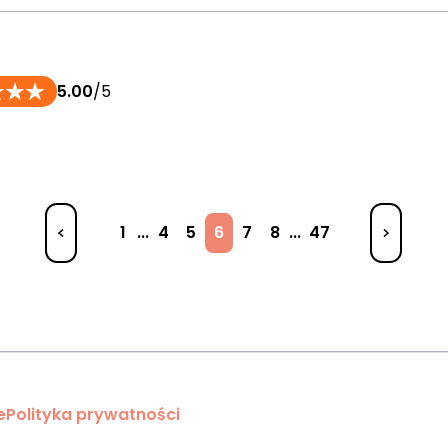
5.00
/5
1
...
4
5
6
7
8
...
47
e
Polityka prywatności