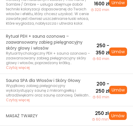
Umów
aktywnych, intensywnie nawilża i regeneruje
1600 zł
włosów: • komórki macierzyste • shot
Sombre / Ombre – usługa obejmuje dobór
włosy • dodatkowy, wydłużony masaż głowy i
proteinowy • ampułka orchidea zakwaszająca
techniki koloryzacji dopasowanej do Twoich
320 min
karku • dłuższy czas na wyciszenie i integrację
• odżywcze mleczko regenerujące •
włosów i efektu, który chcesz uzyskać. W cenie
efektów zabiegu
zakończenie z chłodnym nawiewem i
zawarte jest również uszczelnianie łuski włosa,
zaleceniami do pielęgnacji domowej
które wygładza, nabłyszcza i utrwala kolor.
Rytuał PEH + sauna ozonowa –
zaawansowany zabieg pielęgnacyjny
250 -
skóry głowy i włosów
Umów
350 zł
Rytuał trychologiczny PEH + sauna ozonowa –
zaawansowany zabieg pielęgnacyjny skóry
60 min
głowy i włosów, poprzedzony krótką
konsultacją. Obejmuje oczyszczający peeling,
Czytaj więcej
mikroolejowanie, saunę ozonową z
ultradźwiękami i mikromgiełką, które
Sauna SPA dla Włosów i Skóry Głowy
intensyfikują wchłanianie składników
200 -
Wyjątkowy zabieg pielęgnacyjny
aktywnych, oraz indywidualnie dobraną
Umów
250 zł
wykorzystujący saunę z mikromgiełką i
pielęgnację PEH (proteiny, emolienty,
ultradźwiękami oraz saunę ozonową. Delikatna
humektanty). Zabieg głęboko nawilża,
60 min
mikromgiełka wspomaga przenikanie
Czytaj więcej
regeneruje i wzmacnia włosy, przywraca
składników aktywnych, intensywnie nawilża i
równowagę skórze głowy, ogranicza
regeneruje włosy, a sauna ozonowa pomaga
przetłuszczanie i przesuszenie, poprawia
250 zł
oczyścić i ukoić skórę głowy, przywracając jej
elastyczność oraz nadaje włosom zdrowy
MASAŻ TWARZY
Umów
komfort i równowagę. To idealna pielęgnacja
60 min
blask i lekkość. Idealny dla włosów
dla włosów suchych, zniszczonych i
wymagających odżywienia, odbudowy lub
pozbawionych blasku oraz dla osób, które
odświeżenia skóry głowy.