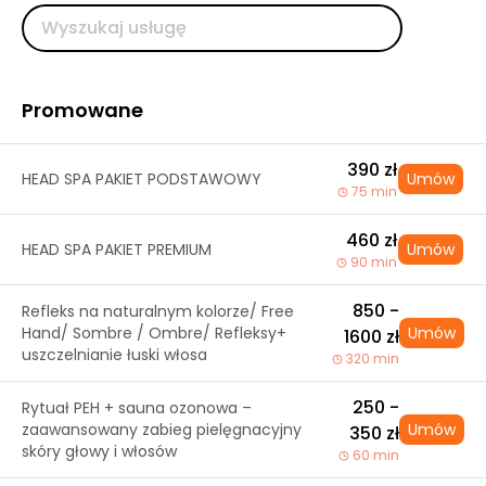
Promowane
390 zł
HEAD SPA PAKIET PODSTAWOWY
Umów
75 min
460 zł
HEAD SPA PAKIET PREMIUM
Umów
90 min
850 -
Refleks na naturalnym kolorze/ Free
Hand/ Sombre / Ombre/ Refleksy+
Umów
1600 zł
uszczelnianie łuski włosa
320 min
250 -
Rytuał PEH + sauna ozonowa –
zaawansowany zabieg pielęgnacyjny
Umów
350 zł
skóry głowy i włosów
60 min