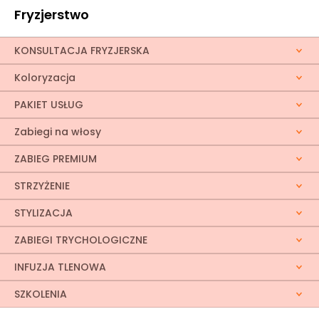
chcą zadbać o dobrą kondycję skóry głowy. W
cenie zabiegu: • indywidualnie dobrana
Fryzjerstwo
pielęgnacja, • relaksujący masaż skóry głowy, •
sauna z mikromgiełką i ultradźwiękami, •
sauna ozonowa, • podstawowe modelowanie.
KONSULTACJA FRYZJERSKA
Czas trwania: 60 minut.
Koloryzacja
PAKIET USŁUG
Zabiegi na włosy
ZABIEG PREMIUM
STRZYŻENIE
STYLIZACJA
ZABIEGI TRYCHOLOGICZNE
INFUZJA TLENOWA
SZKOLENIA