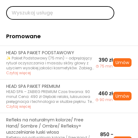
Promowane
HEAD SPA PAKIET PODSTAWOWY
✨ Pakiet Podstawowy (75 min) – odprężający
390 zł
Umów
rytuał oczyszczania i masażu skóry głowy z
75 min
użyciem wysokiej jakości kosmetyków. Zabieg
poprawia krążenie, nawilża skórę i wzmacnia
Czytaj więcej
włosy. HEAD SPA – ZABIEG PODSTAWOWY Czas
trwania: 60 minut Cena: 370 zł Zanurz się w
HEAD SPA PAKIET PREMIUM
świat relaksu i świadomej pielęgnacji. To nie
HEAD SPA – ZABIEG PREMIUM Czas trwania: 90
tylko zabieg, to reset dla Twojej głowy –
460 zł
Umów
minut Cena: 490 zł Głęboki relaks, luksusowa
dosłownie i w przenośni. W ramach zabiegu: •
90 min
pielęgnacja i technologia w służbie pięknu. Ten
aromaterapia na dobry początek – ukojenie
rytuał przeniesie Cię na wyższy poziom
Czytaj więcej
zmysłów • masaż skóry głowy, karku i szyi –
zadbania o włosy i skórę głowy. W ramach
odprężenie i poprawa mikrokrążenia •
zabiegu premium otrzymujesz wszystko z wersji
detoksykacja skóry głowy – głębokie
Refleks na naturalnym kolorze/ Free
podstawowej PLUS: • światłoterapia LED – działa
oczyszczenie z nadmiaru sebum i kosmetyków
Hand/ Sombre / Ombre/ Refleksy+
przeciwzapalnie, regenerująco i pobudza
• hydroterapia – przyjemny masaż wodny i
cebulki włosów • sauna pielęgnacyjna –
uszczelnianie łuski włosa
dokładne oczyszczenie • zaawansowana
850 -
wspomaga wchłanianie składników
pielęgnacja dostosowana do potrzeb Twoich
Refleksy na naturalnym kolorze / Free Hand /