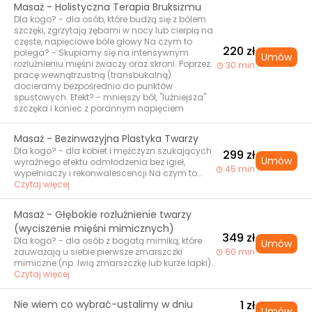
Masaż - Holistyczna Terapia Bruksizmu
Dla kogo? - dla osób, które budzą się z bólem
szczęki, zgrzytają zębami w nocy lub cierpią na
częste, napięciowe bóle głowy Na czym to
220 zł
polega? - Skupiamy się na intensywnym
Umów
rozluźnieniu mięśni żwaczy oraz skroni. Poprzez
30 min
pracę wewnątrzustną (transbukalną)
docieramy bezpośrednio do punktów
spustowych. Efekt? - mniejszy ból, "luźniejsza"
szczęka i koniec z porannym napięciem
Masaż - Bezinwazyjna Plastyka Twarzy
Dla kogo? - dla kobiet i mężczyzn szukających
299 zł
Umów
wyraźnego efektu odmłodzenia bez igieł,
45 min
wypełniaczy i rekonwalescencji Na czym to
polega? - To najbardziej techniczny i
Czytaj więcej
intensywny masaż w ofercie. Głęboko
modelujemy owal twarzy, podnosimy policzki i
Masaż - Głębokie rozluźnienie twarzy
wygładzamy bruzdy nosowo-wargowe.
(wyciszenie mięśni mimicznych)
Pracujemy na głębokich strukturach, dosłownie
349 zł
"przeprojektowując" rysy twarzy. Efekt? -
Dla kogo? - dla osób z bogatą mimiką, które
Umów
naturalny lifting, uniesione kąciki ust i wyraźnie
zauważają u siebie pierwsze zmarszczki
60 min
zarysowana linia żuchwy
mimiczne (np. lwią zmarszczkę lub kurze łapki)
Na czym to polega? - Delikatniejsza, ale bardzo
Czytaj więcej
precyzyjna forma pracy. Skupiamy się na
"nauczeniu" mięśni twarzy ponownego
Nie wiem co wybrać-ustalimy w dniu
1 zł
rozluźnienia. Zdejmujemy maskę napięcia,
Umów