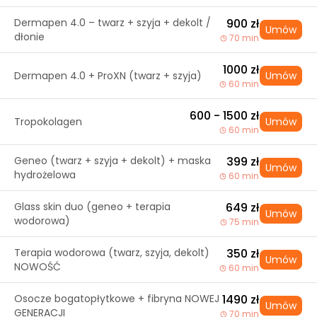
Dermapen 4.0 – twarz + szyja + dekolt /
900 zł
Umów
dłonie
70 min
1000 zł
Dermapen 4.0 + ProXN (twarz + szyja)
Umów
60 min
600 - 1500 zł
Tropokolagen
Umów
60 min
Geneo (twarz + szyja + dekolt) + maska
399 zł
Umów
hydrożelowa
60 min
Glass skin duo (geneo + terapia
649 zł
Umów
wodorowa)
75 min
Terapia wodorowa (twarz, szyja, dekolt)
350 zł
Umów
NOWOŚĆ
60 min
Osocze bogatopłytkowe + fibryna NOWEJ
1490 zł
Umów
GENERACJI
70 min