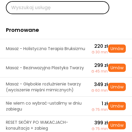
Promowane
220 zł
Masaż - Holistyczna Terapia Bruksizmu
Umów
30 min
299 zł
Masaż - Bezinwazyjna Plastyka Twarzy
Umów
45 min
Masaż - Głębokie rozluźnienie twarzy
349 zł
Umów
(wyciszenie mięśni mimicznych)
60 min
Nie wiem co wybrać-ustalimy w dniu
1 zł
Umów
zabiegu
75 min
RESET SKÓRY PO WAKACJACH-
399 zł
Umów
konsultacja + zabieg
75 min