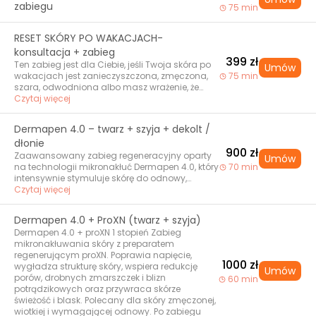
zabiegu
która sprawia, że twarz wygląda na surową lub
75 min
smutną. Efekt? - wygładzone czoło,
łagodniejsze spojrzenie i twarz, która wygląda
RESET SKÓRY PO WAKACJACH-
na wypoczętą jak po długim urlopie
konsultacja + zabieg
399 zł
Ten zabieg jest dla Ciebie, jeśli Twoja skóra po
Umów
wakacjach jest zanieczyszczona, zmęczona,
75 min
szara, odwodniona albo masz wrażenie, że
robisz dużo, a efektów brak. Wizyta zaczyna się
Czytaj więcej
od konsultacji i analizy skóry. Na tej podstawie
dobieramy zabieg stymulujący lub
Dermapen 4.0 – twarz + szyja + dekolt /
regenerujący dopasowany do realnych potrzeb
dłonie
skóry. To nie jest losowy zabieg. To pierwszy
900 zł
krok do poprawy jakości skóry i zaplanowania
Zaawansowany zabieg regeneracyjny oparty
Umów
dalszych działań 🩷
na technologii mikronakłuć Dermapen 4.0, który
70 min
intensywnie stymuluje skórę do odnowy,
poprawia jej jakość, napięcie i koloryt. Podczas
Czytaj więcej
zabiegu tworzone są kontrolowane
mikronakłucia, które pobudzają fibroblasty do
Dermapen 4.0 + ProXN (twarz + szyja)
produkcji kolagenu i elastyny. Dzięki temu skóra
Dermapen 4.0 + proXN 1 stopień Zabieg
staje się wyraźnie gładsza, bardziej jędrna i
mikronakłuwania skóry z preparatem
promienna. Zabieg obejmuje: ✔ twarz ✔ szyję
regenerującym proXN. Poprawia napięcie,
✔ dekolt lub dłonie Dla maksymalnych efektów
1000 zł
wygładza strukturę skóry, wspiera redukcję
zabieg łączymy z indywidualnie dobraną
Umów
porów, drobnych zmarszczek i blizn
60 min
ampułką aktywną: Wariant 1 – PDRN
potrądzikowych oraz przywraca skórze
(intensywna regeneracja i odbudowa)
świeżość i blask. Polecany dla skóry zmęczonej,
Ampułka z polinukleotydami (PDRN) działa
wiotkiej i wymagającej odnowy. Po zabiegu
silnie naprawczo i przeciwstarzeniowo. Idealna