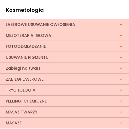
poszarzałej • potrzebie naturalnej regeneracji
Zabieg jest bezpieczny, fizjologiczny i
Kosmetologia
indywidualnie dobierany do potrzeb skóry.
LASEROWE USUWANIE OWŁOSIENIA
MEZOTERAPIA IGŁOWA
FOTOODMŁADZANIE
USUWANIE PIGMENTU
Zabiegi na twarz
ZABIEGI LASEROWE
TRYCHOLOGIA
PEELINGI CHEMICZNE
MASAŻ TWARZY
MASAŻE