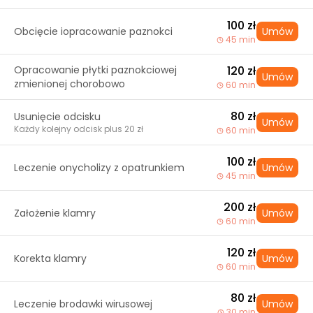
100 zł
Obcięcie iopracowanie paznokci
Umów
45 min
Opracowanie płytki paznokciowej
120 zł
Umów
zmienionej chorobowo
60 min
80 zł
Usunięcie odcisku
Umów
Każdy kolejny odcisk plus 20 zł
60 min
100 zł
Leczenie onycholizy z opatrunkiem
Umów
45 min
200 zł
Założenie klamry
Umów
60 min
120 zł
Korekta klamry
Umów
60 min
80 zł
Leczenie brodawki wirusowej
Umów
30 min