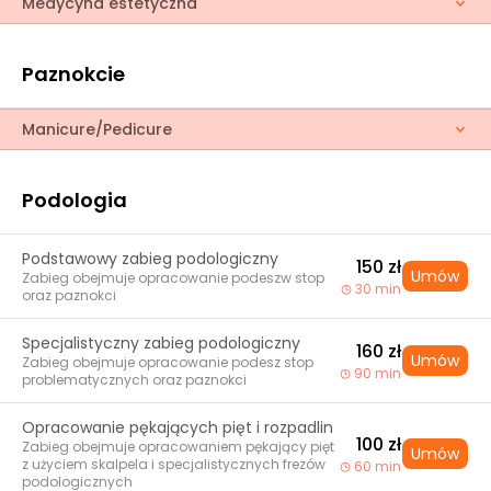
Medycyna estetyczna
Paznokcie
Manicure/Pedicure
Podologia
Podstawowy zabieg podologiczny
150 zł
Umów
Zabieg obejmuje opracowanie podeszw stop
30 min
oraz paznokci
Specjalistyczny zabieg podologiczny
160 zł
Umów
Zabieg obejmuje opracowanie podesz stop
90 min
problematycznych oraz paznokci
Opracowanie pękających pięt i rozpadlin
100 zł
Zabieg obejmuje opracowaniem pękający pięt
Umów
z użyciem skalpela i specjalistycznych frezów
60 min
podologicznych