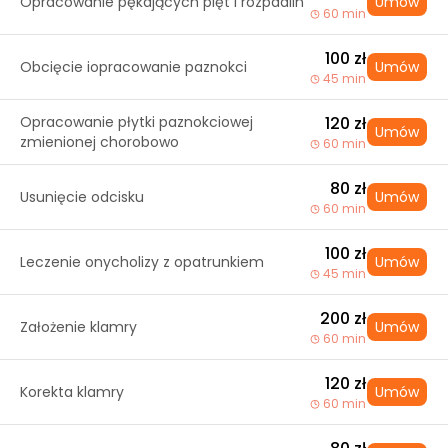
Opracowanie pękających pięt i rozpadlin
Umów
60 min
100 zł
Obcięcie iopracowanie paznokci
Umów
45 min
Opracowanie płytki paznokciowej
120 zł
Umów
zmienionej chorobowo
60 min
80 zł
Usunięcie odcisku
Umów
60 min
100 zł
Leczenie onycholizy z opatrunkiem
Umów
45 min
200 zł
Założenie klamry
Umów
60 min
120 zł
Korekta klamry
Umów
60 min