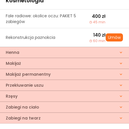
Kosmetologia
Fale radiowe: okolice oczu: PAKIET 5
400 zł
zabiegów
45 min
140 zł
Rekonstrukcja paznokcia
Umów
60 min
Henna
Makijaż
Makijaż permanentny
Przekłuwanie uszu
Rzęsy
Zabiegi na ciało
Zabiegi na twarz