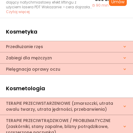
Umów
zaskórniki i rozszerzone pory, • skóra bardzo
dający natychmiastowy efekt liftingu z
90 min
wrażliwa nadreaktywna, ze skłonnościami do
użyciem lasera PDT Wskazanie: • cera dojrzała
stanów zapalnych.
z wyraźną utratą konturu twarzy • skóra wiotka •
Czytaj więcej
opadający owal twarzy • skóra sucha •
zmarszczki Cel: • natychmiastowy lifting •
rozluźnienie mięśni i wygładzenie zmarszczek
Kosmetyka
mimicznych • spłycenie głębokich bruzd •
stymulacja syntezy kwasu hialuronowego i
kolagenu • poprawa jędrności i napięcia skóry
• zwiększenie elastyczności • nawilżenie •
Przedłużanie rzęs
rozświetlenie skóry i poprawa kolorytu
Przeciwwskazania: • uczulenia na substancje
Zabiegi dla mężczyzn
aktywne zawarte w produktach • opryszczka •
przerwana ciągłość naskórka • choroby skóry •
osłabienie organizmu
Pielęgnacja oprawy oczu
Kosmetologia
TERAPIE PRZECIWSTARZENIOWE (zmarszczki, utrata
owalu twarzy, utrata jędrności, przebarwienia)
TERAPIE PRZECIWTRĄDZIKOWE / PROBLEMATYCZNE
(zaskórniki, stany zapalne, blizny potrądzikowe,
rozszerzone naczynka)