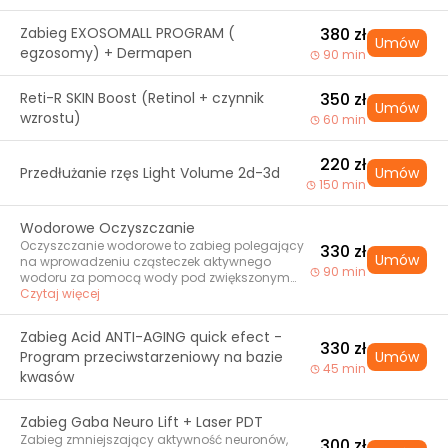
Zabieg EXOSOMALL PROGRAM (
380 zł
Umów
egzosomy) + Dermapen
90 min
Reti-R SKIN Boost (Retinol + czynnik
350 zł
Umów
wzrostu)
60 min
220 zł
Przedłużanie rzęs Light Volume 2d-3d
Umów
150 min
Wodorowe Oczyszczanie
Oczyszczanie wodorowe to zabieg polegający
330 zł
Umów
na wprowadzeniu cząsteczek aktywnego
90 min
wodoru za pomocą wody pod zwiększonym
ciśnieniem, które działają oczyszczająco na
Czytaj więcej
skórę. Dzięki bardzo małym cząsteczkom
wodór może być wprowadzony w głąb skóry,
Zabieg Acid ANTI-AGING quick efect -
do głębokich jej warstw. Wodór działa
330 zł
Program przeciwstarzeniowy na bazie
Umów
neutralizująco na wolne rodniki, zapobiegając
45 min
procesom starzenia się skóry. Wskazania: •
kwasów
oznaki przedwczesnego starzenia się, • cera
szarea i zmęczona, o nierównym kolorycie, •
Zabieg Gaba Neuro Lift + Laser PDT
nadmierne wydzielanie sebum, dla
wyregulowania tego procesu, • trądzik,
Zabieg zmniejszający aktywność neuronów,
300 zł