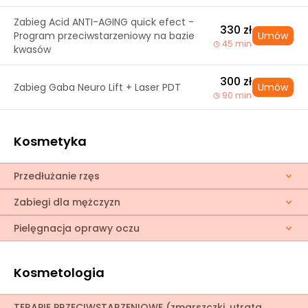
Zabieg Acid ANTI-AGING quick efect -
330 zł
Program przeciwstarzeniowy na bazie
Umów
45 min
kwasów
300 zł
Zabieg Gaba Neuro Lift + Laser PDT
Umów
90 min
Kosmetyka
Przedłużanie rzęs
Zabiegi dla mężczyzn
Pielęgnacja oprawy oczu
Kosmetologia
TERAPIE PRZECIWSTARZENIOWE (zmarszczki, utrata