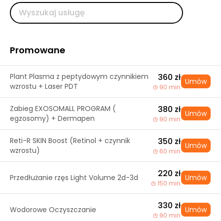
Promowane
Plant Plasma z peptydowym czynnikiem
360 zł
Umów
wzrostu + Laser PDT
90 min
Zabieg EXOSOMALL PROGRAM (
380 zł
Umów
egzosomy) + Dermapen
90 min
Reti-R SKIN Boost (Retinol + czynnik
350 zł
Umów
wzrostu)
60 min
220 zł
Przedłużanie rzęs Light Volume 2d-3d
Umów
150 min
330 zł
Wodorowe Oczyszczanie
Umów
90 min