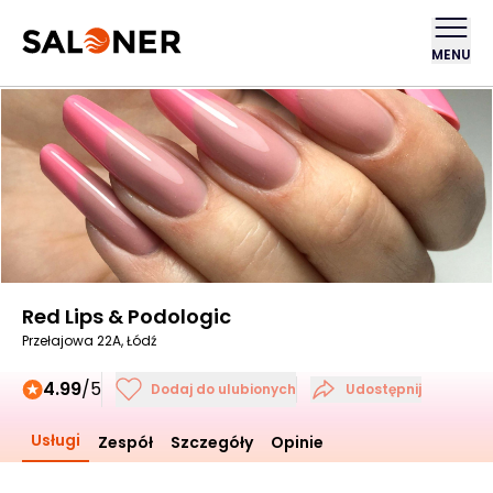
MENU
Red Lips & Podologic
Przełajowa 22A, Łódź
4.99
/5
Dodaj do ulubionych
Udostępnij
Usługi
Zespół
Szczegóły
Opinie