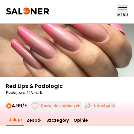
MENU
Red Lips & Podologic
Przełajowa 22A, Łódź
4.99
/5
Dodaj do ulubionych
Udostępnij
Usługi
Zespół
Szczegóły
Opinie