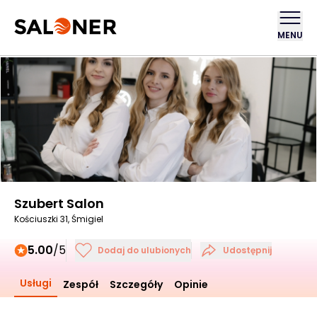
MENU
Szubert Salon
Kościuszki 31, Śmigiel
5.00
/5
Dodaj do ulubionych
Udostępnij
Usługi
Zespół
Szczegóły
Opinie