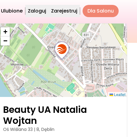
Ulubione
Zaloguj
Zarejestruj
Dla Salonu
+
−
Leaflet
Beauty UA Natalia
Wojtan
Oś Wiślana 33 | 8, Dęblin