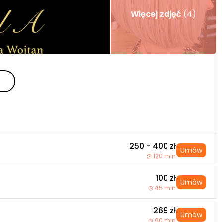
Więcej zdjęć
(4)
250 - 400 zł
Umów
120 min
100 zł
Umów
45 min
269 zł
Umów
90 min