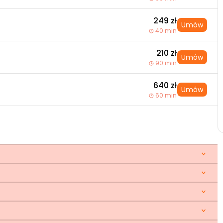
249 zł
Umów
40 min
210 zł
Umów
90 min
640 zł
Umów
60 min