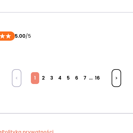
5.00
/5
1
2
3
4
5
6
7
...
16
e
Polityka prywatności