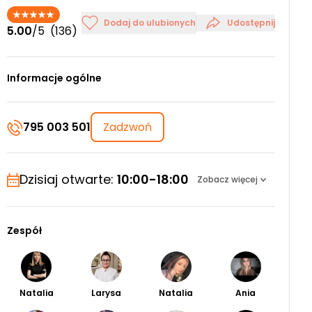
Dodaj do ulubionych
Udostępnij
5.00
/5
(136)
Informacje ogólne
795 003 501
Zadzwoń
Dzisiaj otwarte:
10:00-18:00
Zobacz więcej
Zespół
Natalia
Larysa
Natalia
Ania