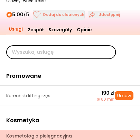
Główny Rynek , Kalisz
5.00
/5
Dodaj do ulubionych
Udostępnij
Usługi
Zespół
Szczegóły
Opinie
Promowane
190 zł
Koreański lifting rzęs
Umów
60 min
Kosmetyka
Kosmetologia pielęgnacyjna