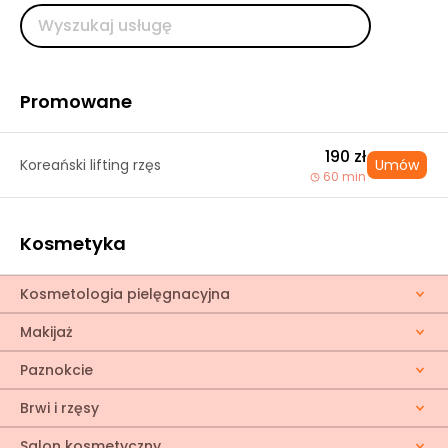
Promowane
190 zł
Koreański lifting rzęs
Umów
60 min
Kosmetyka
Kosmetologia pielęgnacyjna
Makijaż
Paznokcie
Brwi i rzęsy
Salon kosmetyczny