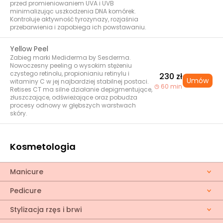
przed promieniowaniem UVA i UVB
minimalizując uszkodzenia DNA komórek.
Kontroluje aktywność tyrozynazy, rozjaśnia
przebarwienia i zapobiega ich powstawaniu.
Yellow Peel
Zabieg marki Mediderma by Sesderma.
Nowoczesny peeling o wysokim stężeniu
czystego retinolu, propionianiu retinylu i
230 zł
Umów
witaminy C w jej najbardziej stabilnej postaci.
60 min
Retises CT ma silne działanie depigmentujące,
złuszczające, odświeżające oraz pobudza
procesy odnowy w głębszych warstwach
skóry.
Kosmetologia
Manicure
Pedicure
Stylizacja rzęs i brwi