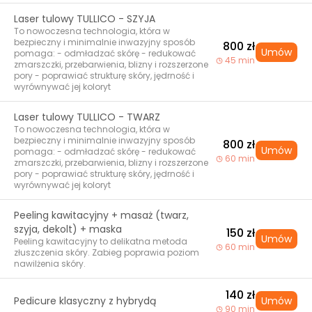
Laser tulowy TULLICO - SZYJA
To nowoczesna technologia, która w
bezpieczny i minimalnie inwazyjny sposób
800 zł
Umów
pomaga: - odmładzać skórę - redukować
45 min
zmarszczki, przebarwienia, blizny i rozszerzone
pory - poprawiać strukturę skóry, jędrność i
wyrównywać jej koloryt
Laser tulowy TULLICO - TWARZ
To nowoczesna technologia, która w
bezpieczny i minimalnie inwazyjny sposób
800 zł
Umów
pomaga: - odmładzać skórę - redukować
60 min
zmarszczki, przebarwienia, blizny i rozszerzone
pory - poprawiać strukturę skóry, jędrność i
wyrównywać jej koloryt
Peeling kawitacyjny + masaż (twarz,
szyja, dekolt) + maska
150 zł
Umów
Peeling kawitacyjny to delikatna metoda
60 min
złuszczenia skóry. Zabieg poprawia poziom
nawilżenia skóry.
140 zł
Pedicure klasyczny z hybrydą
Umów
90 min