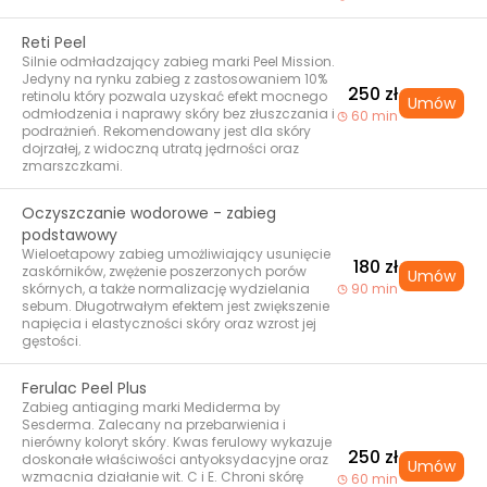
Reti Peel
Silnie odmładzający zabieg marki Peel Mission.
Jedyny na rynku zabieg z zastosowaniem 10%
250 zł
retinolu który pozwala uzyskać efekt mocnego
Umów
odmłodzenia i naprawy skóry bez złuszczania i
60 min
podrażnień. Rekomendowany jest dla skóry
dojrzałej, z widoczną utratą jędrności oraz
zmarszczkami.
Oczyszczanie wodorowe - zabieg
podstawowy
Wieloetapowy zabieg umożliwiający usunięcie
180 zł
zaskórników, zwężenie poszerzonych porów
Umów
skórnych, a także normalizację wydzielania
90 min
sebum. Długotrwałym efektem jest zwiększenie
napięcia i elastyczności skóry oraz wzrost jej
gęstości.
Ferulac Peel Plus
Zabieg antiaging marki Mediderma by
Sesderma. Zalecany na przebarwienia i
nierówny koloryt skóry. Kwas ferulowy wykazuje
250 zł
doskonałe właściwości antyoksydacyjne oraz
Umów
wzmacnia działanie wit. C i E. Chroni skórę
60 min