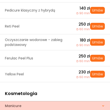
140 zł
Pedicure klasyczny z hybrydą
Umów
90 min
250 zł
Reti Peel
Umów
60 min
Oczyszczanie wodorowe - zabieg
180 zł
Umów
podstawowy
90 min
250 zł
Ferulac Peel Plus
Umów
60 min
230 zł
Yellow Peel
Umów
60 min
Kosmetologia
Manicure